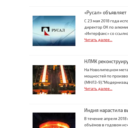
«Русал» объявляет
С 23 мая 2018 года и
директор ОК по алюмин
«Интерфакс» со ссылко
Читать далее...
НЛМК реконструир
На Новолипецком мета
мощностей по произво
(МНЛЗ-9)."Модернизация
Читать далее...
Индия нарастила в
В течение апреля 2018 
объёмов в годовом исч