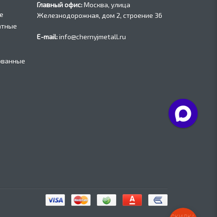
Главный офис:
Москва, улица
е
Железнодорожная, дом 2, строение 36
атные
E-mail:
info@chernyjmetall.ru
ованные
СКИДКА