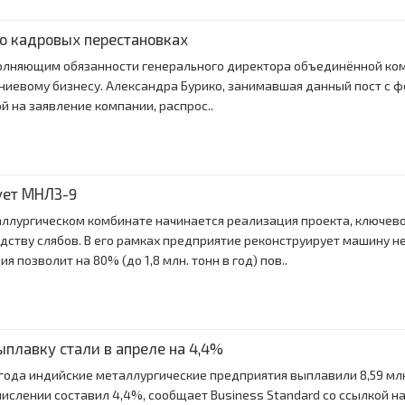
 о кадровых перестановках
сполняющим обязанности генерального директора объединённой ком
иевому бизнесу. Александра Бурико, занимавшая данный пост с фе
й на заявление компании, распрос..
ует МНЛЗ-9
ллургическом комбинате начинается реализация проекта, ключево
дству слябов. В его рамках предприятие реконструирует машину н
 позволит на 80% (до 1,8 млн. тонн в год) пов..
ыплавку стали в апреле на 4,4%
года индийские металлургические предприятия выплавили 8,59 млн. 
ислении составил 4,4%, сообщает Business Standard со ссылкой 