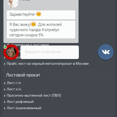
Калькулятор металлопроката
Резка и токарные работы
Здравствуйте!
Сертификаты
Я Вас вижу)
. Для жителей
Цена на лазерную резку стали
чудесного города Колумбус
Цена на плазменую резку стали
сегодня скидка 5%
Цена на резку газом или болгаркой
Анна
печатает...
О Компании
Информация о доставке
Политика безопасности
Введите сообщение
Контакты
Прайс лист на черный металлопрокат в Москве
Листовой прокат
Лист г/к
Лист х/к
Просечно-вытяжной лист (ПВЛ)
Лист рифленый
Лист оцинкованный