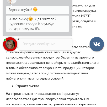
Здравствуйте!
В карьерах и шахтах конвейеры часто используются для
транспортировки различных материалов, таких как руда,
Я Вас вижу)
. Для жителей
уголь, песок и гравий. Укрытие из профнастила Н57ПГ
чудесного города Колумбус
надежно защищает конвейеры от пыли, грязи, осадков и
сегодня скидка 5%
других факторов, которые могут повлиять на их
Анна
печатает...
работоспособность и долговечность.
Сельское хозяйство
Введите сообщение
В аграрном секторе конвейеры могут использоваться для
транспортировки зерна, сена, овощей и других
сельскохозяйственных продуктов. Укрытия из арочного
профнастила защищают конвейеры от воздействия влаги,
а также обеспечивают сохранность продукции, которая
может повреждаться при длительном воздействии
неблагоприятных погодных условий.
Строительство
На строительных площадках конвейеры могут
использоваться для транспортировки строительных
материалов, таких как песок, гравий, цемент. Укрытия из