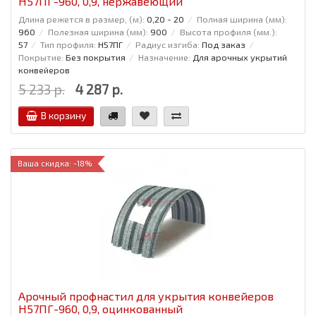
Н57ПГ-960, 0,9, нержавеющий
Длина режется в размер, (м):
0,20 - 20
Полная ширина (мм):
960
Полезная ширина (мм):
900
Высота профиля (мм.):
57
Тип профиля:
Н57ПГ
Радиус изгиба:
Под заказ
Покрытие:
Без покрытия
Назначение:
Для арочных укрытий
конвейеров
5 233 р.
4 287 р.
В корзину
Ваша скидка: -18%
Арочный профнастил для укрытия конвейеров
Н57ПГ-960, 0,9, оцинкованный