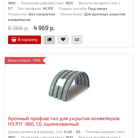
960
Полезная ширина (мм):
900
Высота профиля (мм.):
57
Тип профиля:
Н57ПГ
Радиус изгиба:
Под заказ
Покрытие:
Без покрытия
Назначение:
Для арочных укрытий
конвейеров
6 066 р.
4 969 р.
В корзину
Ваша скидка: -18%
Арочный профнастил для укрытия конвейеров
Н57ПГ-960, 1,0, оцинкованный
Длина режется в размер, (м):
0,20 - 20
Полная ширина (мм):
960
Полезная ширина (мм):
900
Высота профиля (мм.):