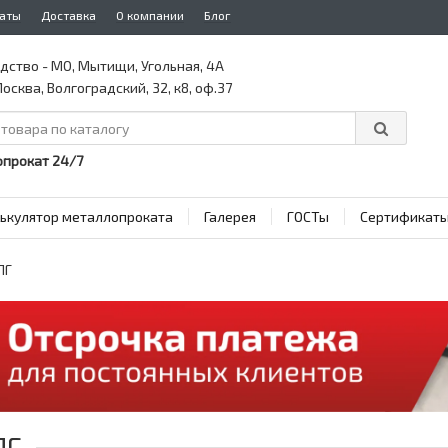
аты
Доставка
О компании
Блог
дство - МО, Мытищи, Угольная, 4А
осква, Волгоградский, 32, к8, оф.37
прокат 24/7
ькулятор металлопроката
Галерея
ГОСТы
Сертификат
ПГ
ПГ