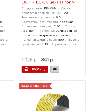
С10ПГ-1150-0.6 цена за пог.м
Бренд товара:
ПК«ММ»
Длина
режется в размер, (м):
0,5 - 20
Толщина металла, мм.:
0.6
я
Цветостойкость товара:
Хорошая
ма:
Полная ширина (мм):
1150
Форма:
ная
Арочная
Материал:
Оцинкованная
сталь с полимерным покрытием
ысота
Полезная ширина (мм):
1100
Высота
 лет:
5
профиля (мм.):
10
Гарантия, до, лет:
5
1 026 р.
841 р.
В корзину
Ваша скидка: -18%