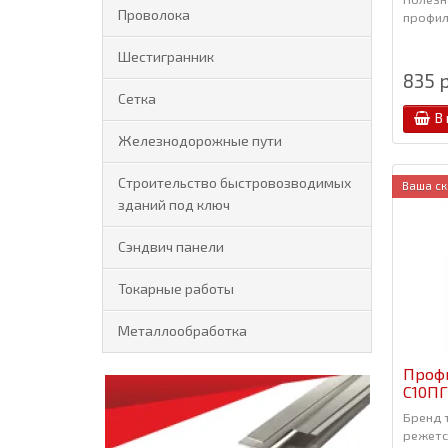
Проволока
профиля
Шестигранник
835 р
Сетка
В
Железнодорожные пути
Строительство быстровозводимых
Ваша ск
зданий под ключ
Сэндвич панели
Токарные работы
Металлообработка
Проф
С10ПГ
Бренд 
режется