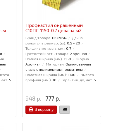
Профнастил окрашенный
г.м
С10ПГ-1150-0.7 цена за м2
Бренд товара:
ПК«ММ»
Длина
режется в размер, (м):
0,5 - 20
Толщина металла, мм.:
0.7
я
Цветостойкость товара:
Хорошая
ма:
Полная ширина (мм):
1150
Форма:
ная
Арочная
Материал:
Оцинкованная
сталь с полимерным покрытием
ысота
Полезная ширина (мм):
1100
Высота
 лет:
5
профиля (мм.):
10
Гарантия, до, лет:
5
948 р.
777 р.
В корзину