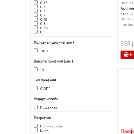
Полная
0.55
0.6
Арочна
0.65
сталь 
0.7
Полезн
0.75
0.8
профиля
0.85
0.9
828 р
Полезная ширина (мм)
1100
В
Высота профиля (мм.)
10
Тип профиля
С10ПГ
Радиус изгиба
Под заказ
Покрытие
Полимерное
Проф
Цинк