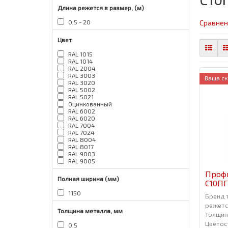
Длина режется в размер, (м)
Сравнен
0,5 - 20
Цвет
RAL 1015
RAL 1014
RAL 2004
RAL 3003
Ваша ск
RAL 3020
RAL 5002
RAL 5021
Оцинкованный
RAL 6002
RAL 6020
RAL 7004
RAL 7024
RAL 8004
RAL 8017
RAL 9003
RAL 9005
Проф
Полная ширина (мм)
С10ПГ
1150
Бренд 
режется
Толщина металла, мм
Толщин
Цветос
0.5