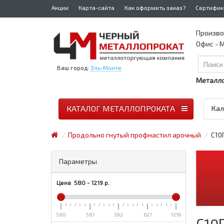
Акции
Карта-сайта
Как оформить заказ?
Сертифик
Произво
Офис - М
Ваш город:
Эль-Монте
Металло
КАТАЛОГ МЕТАЛЛОПРОКАТА
Кал
Продольно гнутый профнастил арочный
С10
Параметры
Цена
580
-
1219
р.
580
581
592
627
1219
С10