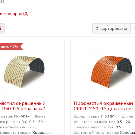
ие товаров (0)
Сортировать:
идка: -18%
настил окрашенный
Профнастил окрашенный
-1150-0.5 цена за м2
С10ПГ-1150-0.5 цена за пог
товара:
ПК«ММ»
Длина
Бренд товара:
ПК«ММ»
Длина
 в размер, (м):
0,5 - 20
режется в размер, (м):
0,5 - 20
а металла, мм.:
0.5
Толщина металла, мм.:
0.5
тойкость товара:
Хорошая
Цветостойкость товара:
Хороша