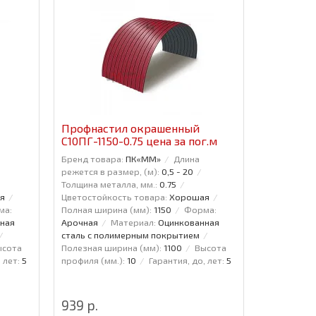
Профнастил окрашенный
С10ПГ-1150-0.75 цена за пог.м
Бренд товара:
ПК«ММ»
Длина
режется в размер, (м):
0,5 - 20
Толщина металла, мм.:
0.75
я
Цветостойкость товара:
Хорошая
ма:
Полная ширина (мм):
1150
Форма:
ная
Арочная
Материал:
Оцинкованная
сталь с полимерным покрытием
ысота
Полезная ширина (мм):
1100
Высота
 лет:
5
профиля (мм.):
10
Гарантия, до, лет:
5
939 р.