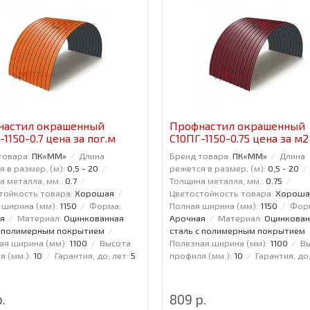
настил окрашенный
Профнастил окрашенный
-1150-0.7 цена за пог.м
С10ПГ-1150-0.75 цена за м2
товара:
ПК«ММ»
Длина
Бренд товара:
ПК«ММ»
Длина
 в размер, (м):
0,5 - 20
режется в размер, (м):
0,5 - 20
а металла, мм.:
0.7
Толщина металла, мм.:
0.75
тойкость товара:
Хорошая
Цветостойкость товара:
Хороша
 ширина (мм):
1150
Форма:
Полная ширина (мм):
1150
Фор
я
Материал:
Оцинкованная
Арочная
Материал:
Оцинкован
с полимерным покрытием
сталь с полимерным покрытием
ая ширина (мм):
1100
Высота
Полезная ширина (мм):
1100
В
 (мм.):
10
Гарантия, до, лет:
5
профиля (мм.):
10
Гарантия, до,
.
809 р.