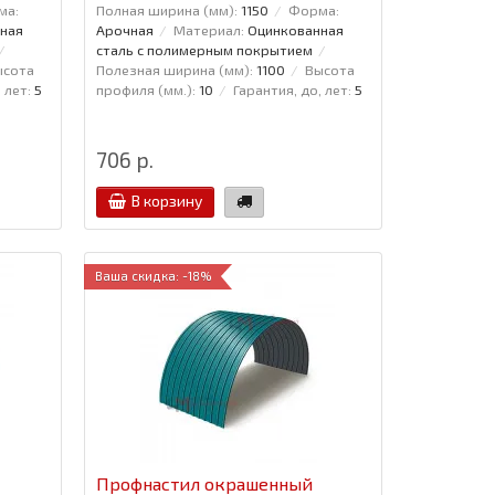
ма:
Полная ширина (мм):
1150
Форма:
ная
Арочная
Материал:
Оцинкованная
сталь с полимерным покрытием
ысота
Полезная ширина (мм):
1100
Высота
 лет:
5
профиля (мм.):
10
Гарантия, до, лет:
5
706 р.
В корзину
Ваша скидка: -18%
Профнастил окрашенный