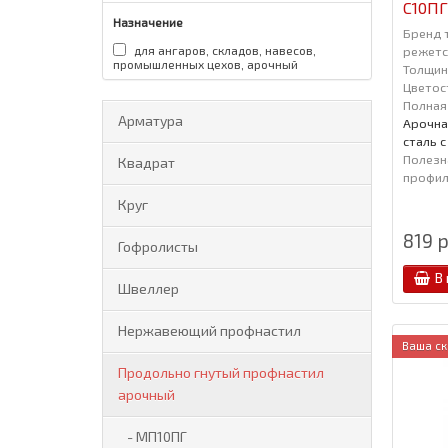
С10ПГ
Назначение
Бренд 
режется
для ангаров, складов, навесов,
промышленных цехов, арочный
Толщин
Цветос
Полная
Арматура
Арочна
сталь 
Полезн
Квадрат
профиля
Круг
819 р
Гофролисты
В
Швеллер
Нержавеющий профнастил
Ваша ск
Продольно гнутый профнастил
арочный
- МП10ПГ