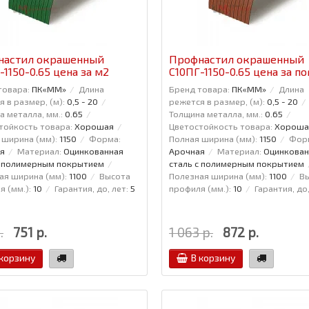
настил окрашенный
Профнастил окрашенный
-1150-0.65 цена за м2
С10ПГ-1150-0.65 цена за по
товара:
ПК«ММ»
Длина
Бренд товара:
ПК«ММ»
Длина
 в размер, (м):
0,5 - 20
режется в размер, (м):
0,5 - 20
а металла, мм.:
0.65
Толщина металла, мм.:
0.65
тойкость товара:
Хорошая
Цветостойкость товара:
Хороша
 ширина (мм):
1150
Форма:
Полная ширина (мм):
1150
Фор
я
Материал:
Оцинкованная
Арочная
Материал:
Оцинкован
с полимерным покрытием
сталь с полимерным покрытием
ая ширина (мм):
1100
Высота
Полезная ширина (мм):
1100
В
 (мм.):
10
Гарантия, до, лет:
5
профиля (мм.):
10
Гарантия, до,
.
751 р.
1 063 р.
872 р.
 корзину
В корзину