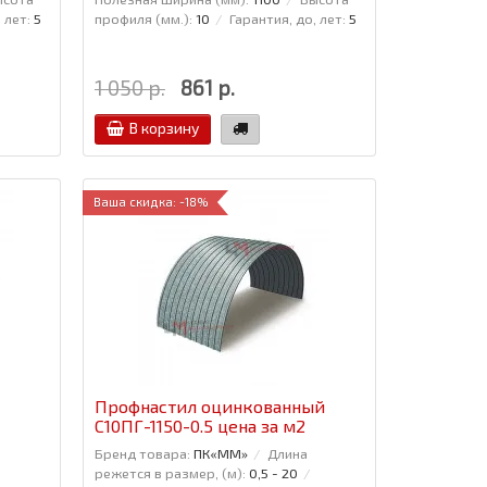
 лет:
5
профиля (мм.):
10
Гарантия, до, лет:
5
1 050 р.
861 р.
В корзину
Ваша скидка: -18%
Профнастил оцинкованный
С10ПГ-1150-0.5 цена за м2
Бренд товара:
ПК«ММ»
Длина
режется в размер, (м):
0,5 - 20