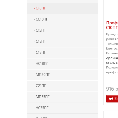
- С10ПГ
- СС10ПГ
Проф
С10ПГ
- С15ПГ
Бренд 
режется
- С17ПГ
Толщин
Цветос
- С18ПГ
Полная
Арочна
сталь 
- НС18ПГ
Полезн
профиля
- МП20ПГ
- С21ПГ
916 р
- МП35ПГ
В
- НС35ПГ