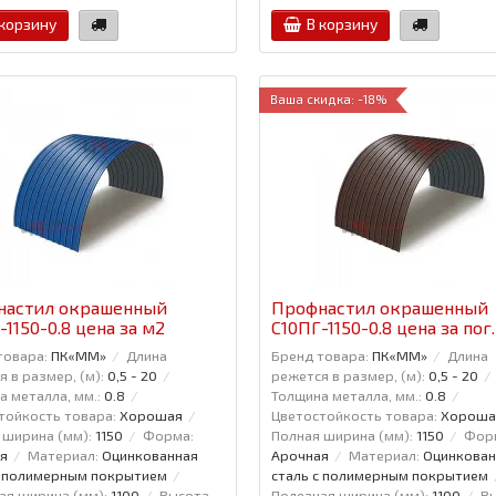
 корзину
В корзину
Ваша скидка: -18%
настил окрашенный
Профнастил окрашенный
-1150-0.8 цена за м2
С10ПГ-1150-0.8 цена за пог
товара:
ПК«ММ»
Длина
Бренд товара:
ПК«ММ»
Длина
 в размер, (м):
0,5 - 20
режется в размер, (м):
0,5 - 20
а металла, мм.:
0.8
Толщина металла, мм.:
0.8
тойкость товара:
Хорошая
Цветостойкость товара:
Хороша
 ширина (мм):
1150
Форма:
Полная ширина (мм):
1150
Фор
я
Материал:
Оцинкованная
Арочная
Материал:
Оцинкован
с полимерным покрытием
сталь с полимерным покрытием
ая ширина (мм):
1100
Высота
Полезная ширина (мм):
1100
В