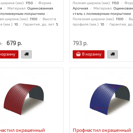
 ширина (мм):
1150
Форма:
Полная ширина (мм):
1150
Фор
я
Материал:
Оцинкованная
Арочная
Материал:
Оцинкован
с полимерным покрытием
сталь с полимерным покрытием
ая ширина (мм):
1100
Высота
Полезная ширина (мм):
1100
В
 (мм.):
10
Гарантия, до, лет:
5
профиля (мм.):
10
Гарантия, до,
.
679 р.
793 р.
 корзину
В корзину
настил окрашенный
Профнастил окрашенный