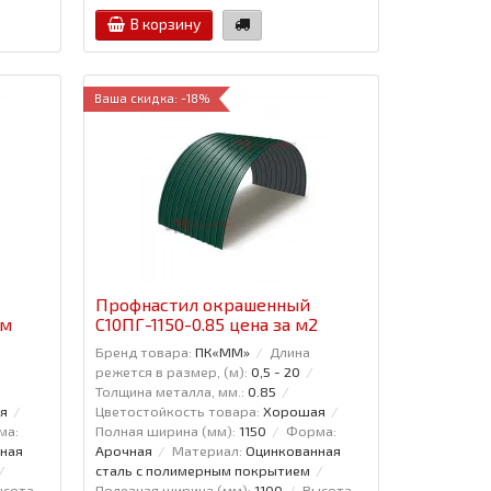
В корзину
Ваша скидка: -18%
Профнастил окрашенный
.м
С10ПГ-1150-0.85 цена за м2
Бренд товара:
ПК«ММ»
Длина
режется в размер, (м):
0,5 - 20
Толщина металла, мм.:
0.85
я
Цветостойкость товара:
Хорошая
ма:
Полная ширина (мм):
1150
Форма:
ная
Арочная
Материал:
Оцинкованная
сталь с полимерным покрытием
ысота
Полезная ширина (мм):
1100
Высота