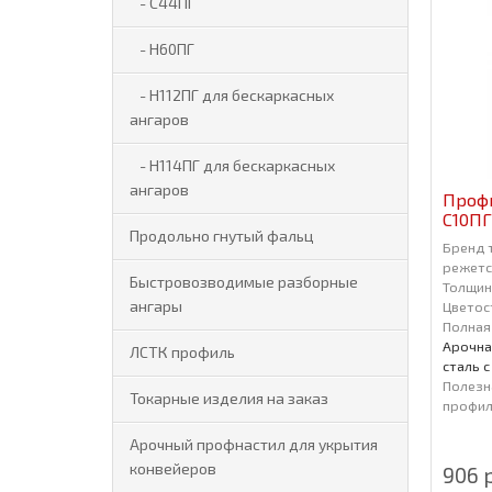
- С44ПГ
- Н60ПГ
- Н112ПГ для бескаркасных
ангаров
- Н114ПГ для бескаркасных
ангаров
Проф
С10ПГ
Продольно гнутый фальц
Бренд 
режется
Быстровозводимые разборные
Толщин
ангары
Цветос
Полная
Арочна
ЛСТК профиль
сталь 
Полезн
Токарные изделия на заказ
профиля
Арочный профнастил для укрытия
конвейеров
906 р