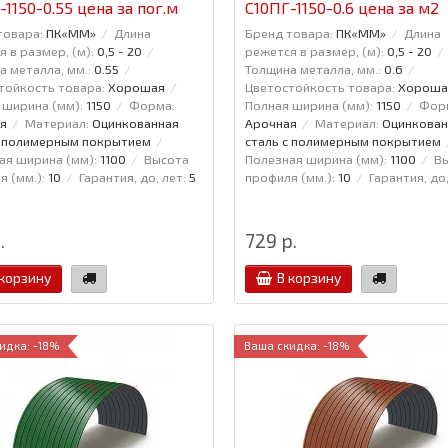
-1150-0.55 цена за пог.м
С10ПГ-1150-0.6 цена за м2
товара:
ПК«ММ»
Длина
Бренд товара:
ПК«ММ»
Длина
 в размер, (м):
0,5 - 20
режется в размер, (м):
0,5 - 20
а металла, мм.:
0.55
Толщина металла, мм.:
0.6
тойкость товара:
Хорошая
Цветостойкость товара:
Хороша
 ширина (мм):
1150
Форма:
Полная ширина (мм):
1150
Фор
я
Материал:
Оцинкованная
Арочная
Материал:
Оцинкован
с полимерным покрытием
сталь с полимерным покрытием
ая ширина (мм):
1100
Высота
Полезная ширина (мм):
1100
В
 (мм.):
10
Гарантия, до, лет:
5
профиля (мм.):
10
Гарантия, до,
.
729 р.
 корзину
В корзину
идка: -18%
Ваша скидка: -18%