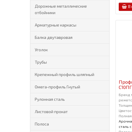
Дорожные металлические
В
отбойники
Арматурные каркасы
Балка двутавровая
Уголок
Трубы
Крепежный профиль шляпный
Проф
С10ПГ
Омега-профиль Гнутый
Бренд 
Рулонная сталь
режется
Толщин
Цветос
Листовой прокат
Полная
Арочна
Полоса
сталь 
Полезн