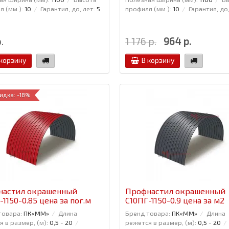
 (мм.):
10
Гарантия, до, лет:
5
профиля (мм.):
10
Гарантия, до,
.
1 176 р.
964 р.
 корзину
В корзину
идка: -18%
настил окрашенный
Профнастил окрашенный
-1150-0.85 цена за пог.м
С10ПГ-1150-0.9 цена за м2
товара:
ПК«ММ»
Длина
Бренд товара:
ПК«ММ»
Длина
 в размер, (м):
0,5 - 20
режется в размер, (м):
0,5 - 20