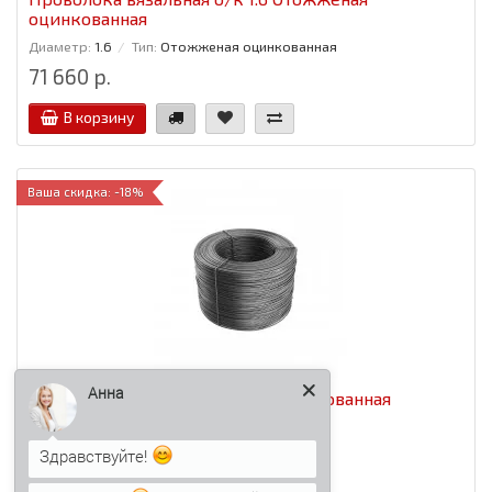
оцинкованная
Диаметр:
1.6
Тип:
Отожженая оцинкованная
71 660 р.
В корзину
Ваша скидка: -18%
Анна
Проволока вязальная о/к 1.6 оцинкованная
Диаметр:
1.6
Тип:
оцинкованная
Здравствуйте!
84 715 р.
69 397 р.