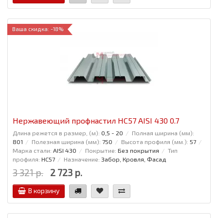
Ваша скидка: -18%
Нержавеющий профнастил НС57 AISI 430 0.7
Длина режется в размер, (м):
0,5 - 20
Полная ширина (мм):
801
Полезная ширина (мм):
750
Высота профиля (мм.):
57
Марка стали:
AISI 430
Покрытие:
Без покрытия
Тип
профиля:
НС57
Назначение:
Забор, Кровля, Фасад
3 321 р.
2 723 р.
В корзину