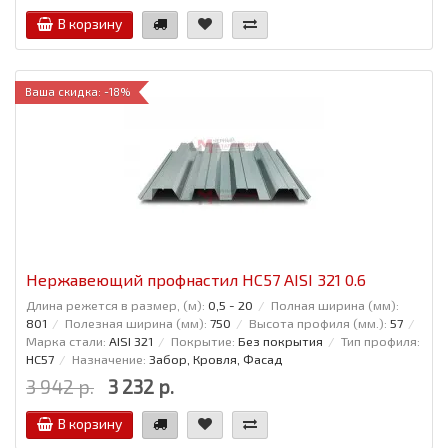
В корзину
Ваша скидка: -18%
Нержавеющий профнастил НС57 AISI 321 0.6
Длина режется в размер, (м):
0,5 - 20
Полная ширина (мм):
801
Полезная ширина (мм):
750
Высота профиля (мм.):
57
Марка стали:
AISI 321
Покрытие:
Без покрытия
Тип профиля:
НС57
Назначение:
Забор, Кровля, Фасад
3 942 р.
3 232 р.
В корзину