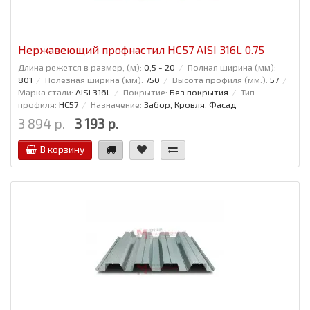
Нержавеющий профнастил НС57 AISI 316L 0.75
Длина режется в размер, (м):
0,5 - 20
Полная ширина (мм):
801
Полезная ширина (мм):
750
Высота профиля (мм.):
57
Марка стали:
AISI 316L
Покрытие:
Без покрытия
Тип
профиля:
НС57
Назначение:
Забор, Кровля, Фасад
3 894 р.
3 193 р.
В корзину