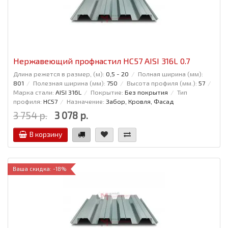
Нержавеющий профнастил НС57 AISI 316L 0.7
Длина режется в размер, (м):
0,5 - 20
Полная ширина (мм):
801
Полезная ширина (мм):
750
Высота профиля (мм.):
57
Марка стали:
AISI 316L
Покрытие:
Без покрытия
Тип
профиля:
НС57
Назначение:
Забор, Кровля, Фасад
3 754 р.
3 078 р.
В корзину
Ваша скидка: -18%