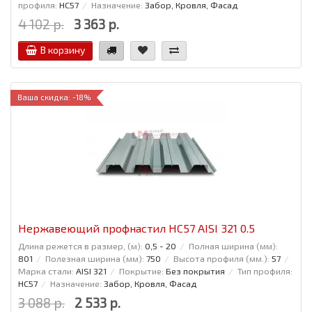
профиля:
НС57
Назначение:
Забор, Кровля, Фасад
4 102 р.
3 363 р.
В корзину
Ваша скидка: -18%
Нержавеющий профнастил НС57 AISI 321 0.5
Длина режется в размер, (м):
0,5 - 20
Полная ширина (мм):
801
Полезная ширина (мм):
750
Высота профиля (мм.):
57
Марка стали:
AISI 321
Покрытие:
Без покрытия
Тип профиля:
НС57
Назначение:
Забор, Кровля, Фасад
3 088 р.
2 533 р.