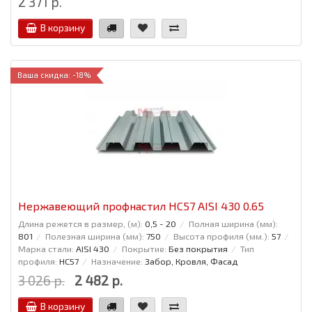
2 371 р.
В корзину
Ваша скидка: -18%
Нержавеющий профнастил НС57 AISI 430 0.65
Длина режется в размер, (м):
0,5 - 20
Полная ширина (мм):
801
Полезная ширина (мм):
750
Высота профиля (мм.):
57
Марка стали:
AISI 430
Покрытие:
Без покрытия
Тип
профиля:
НС57
Назначение:
Забор, Кровля, Фасад
3 026 р.
2 482 р.
В корзину