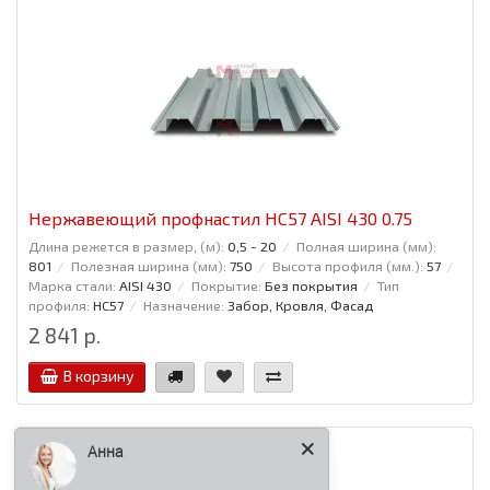
Нержавеющий профнастил НС57 AISI 430 0.75
Длина режется в размер, (м):
0,5 - 20
Полная ширина (мм):
801
Полезная ширина (мм):
750
Высота профиля (мм.):
57
Марка стали:
AISI 430
Покрытие:
Без покрытия
Тип
профиля:
НС57
Назначение:
Забор, Кровля, Фасад
2 841 р.
В корзину
Анна
Здравствуйте!
Ваша скидка: -18%