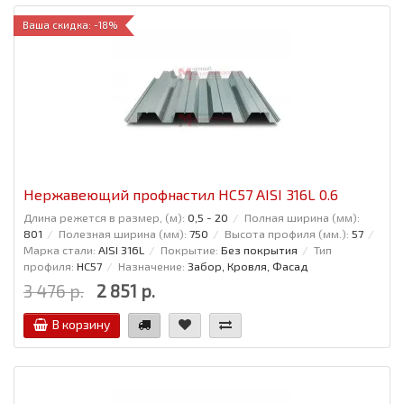
Ваша скидка: -18%
Нержавеющий профнастил НС57 AISI 316L 0.6
Длина режется в размер, (м):
0,5 - 20
Полная ширина (мм):
801
Полезная ширина (мм):
750
Высота профиля (мм.):
57
Марка стали:
AISI 316L
Покрытие:
Без покрытия
Тип
профиля:
НС57
Назначение:
Забор, Кровля, Фасад
3 476 р.
2 851 р.
В корзину