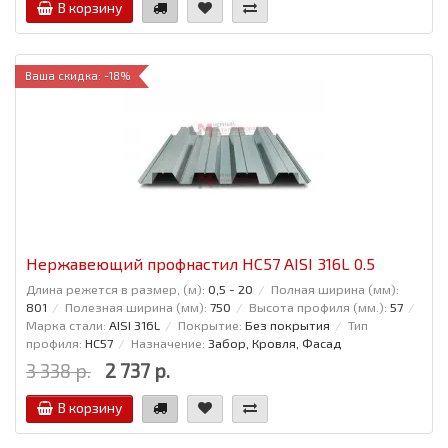
В корзину
Ваша скидка: -18%
Нержавеющий профнастил НС57 AISI 316L 0.5
Длина режется в размер, (м):
0,5 - 20
Полная ширина (мм):
801
Полезная ширина (мм):
750
Высота профиля (мм.):
57
Марка стали:
AISI 316L
Покрытие:
Без покрытия
Тип
профиля:
НС57
Назначение:
Забор, Кровля, Фасад
3 338 р.
2 737 р.
В корзину