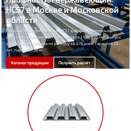
НС57 в Москве и Московской
области
Профнастил нержавеющий НС57 для крыш, наружных
оболочек и рабочих настилов: цена от 1 986 руб./м², выпуск
за 1–3 дня, перевозка по региону за 4–5 дней, гарантия 20
лет, партия от 50 м².
Каталог продукции
Получить расчёт