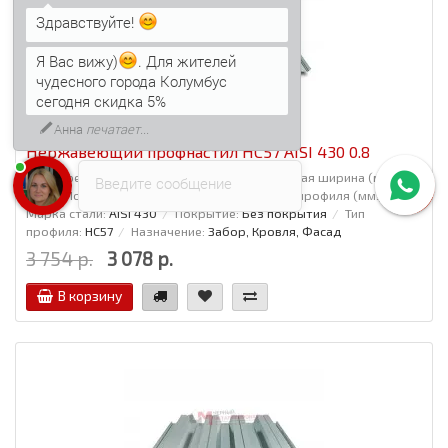
Я Вас вижу)
. Для жителей
чудесного города Колумбус
сегодня скидка 5%
Напишите сюда свой вопрос.
Возможно, его решение будет
быстрее.
Нержавеющий профнастил НС57 AISI 430 0.8
Длина режется в размер, (м):
0,5 - 20
Полная ширина (мм):
Введите сообщение
801
Полезная ширина (мм):
750
Высота профиля (мм.):
57
Марка стали:
AISI 430
Покрытие:
Без покрытия
Тип
профиля:
НС57
Назначение:
Забор, Кровля, Фасад
3 754 р.
3 078 р.
В корзину