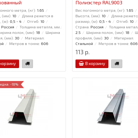
кованный
Полиэстер RAL9003
онного метра, (кг):
1.65
Вес погонного метра, (кг):
1.65
 (мм):
10
Длина режется в
Высота, (мм):
10
Длина режетс
 (м):
0,5 - 4
Отгиб:
10
размер, (м):
0,5 - 4
Отгиб:
10
:
Россия
Толщина металла, мм.:
Страна:
Россия
Толщина металл
ирина полок, (мм):
18
Ширина
2.5
Ширина полок, (мм):
18
Ш
, (мм):
30
Материал:
профиля, (мм):
30
Материал:
ой
Метров в тонне:
606
Стальной
Метров в тонне:
606
113 р.
 корзину
В корзину
идка: -18%