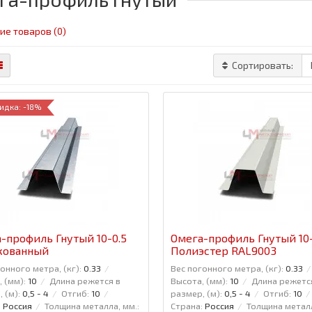
ие товаров (0)
Сортировать:
идка: -18%
-профиль Гнутый 10-0.5
Омега-профиль Гнутый 10-
кованный
Полиэстер RAL9003
онного метра, (кг):
0.33
Вес погонного метра, (кг):
0.33
 (мм):
10
Длина режется в
Высота, (мм):
10
Длина режетс
 (м):
0,5 - 4
Отгиб:
10
размер, (м):
0,5 - 4
Отгиб:
10
:
Россия
Толщина металла, мм.:
Страна:
Россия
Толщина металл