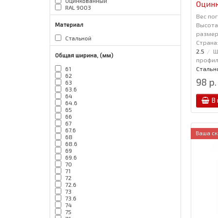
Оцинкованный
Оцин
RAL 9003
Вес пог
Высота,
Материал
размер,
Стальной
Страна
2.5
Ш
Общая ширина, (мм)
профиля
Стальн
61
62
98 р.
63
63.6
64
В
64.6
65
66
67
67.6
Ваша ск
68
68.6
69
69.6
70
71
72
72.6
73
73.6
74
75