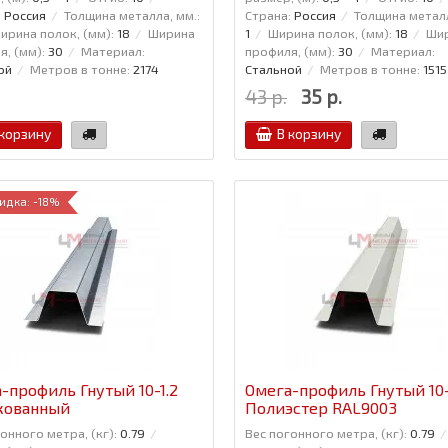
:
Россия
Толщина металла, мм.:
Страна:
Россия
Толщина металл
ирина полок, (мм):
18
Ширина
1
Ширина полок, (мм):
18
Ши
, (мм):
30
Материал:
профиля, (мм):
30
Материал:
ой
Метров в тонне:
2174
Стальной
Метров в тонне:
1515
43 р.
35 р.
 корзину
В корзину
идка: -18%
-профиль Гнутый 10-1.2
Омега-профиль Гнутый 10-
кованный
Полиэстер RAL9003
онного метра, (кг):
0.79
Вес погонного метра, (кг):
0.79