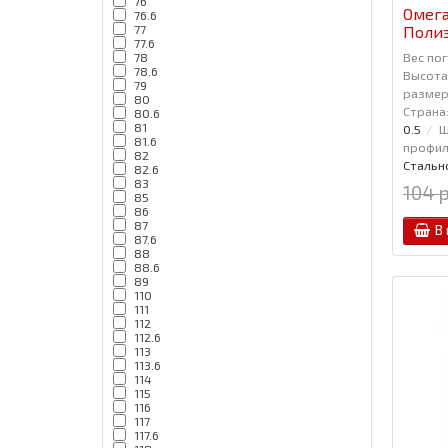
76
Омега
76.6
Полиэ
77
77.6
Вес пог
78
78.6
Высота,
79
размер,
80
Страна
80.6
81
0.5
Ш
81.6
профиля
82
Стальн
82.6
83
104 р
85
86
87
В
87.6
88
88.6
89
110
111
112
112.6
113
113.6
114
115
116
117
117.6