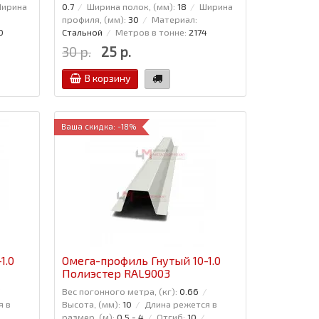
ирина
0.7
Ширина полок, (мм):
18
Ширина
профиля, (мм):
30
Материал:
0
Стальной
Метров в тонне:
2174
30 р.
25 р.
В корзину
Ваша скидка: -18%
1.0
Омега-профиль Гнутый 10-1.0
Полиэстер RAL9003
Вес погонного метра, (кг):
0.66
я в
Высота, (мм):
10
Длина режется в
размер, (м):
0,5 - 4
Отгиб:
10