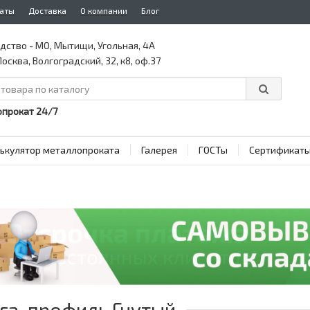
аты
Доставка
О компании
Блог
дство - МО, Мытищи, Угольная, 4А
осква, Волгоградский, 32, к8, оф.37
прокат 24/7
ькулятор металлопроката
Галерея
ГОСТы
Сертификат
га-профиль Гнутый