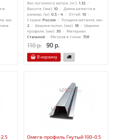
Вес погонного метра, (кг):
1.32
я в
Высота, (мм):
10
Длина режется в
размер, (м):
0,5 - 4
Отгиб:
10
а, мм.:
Страна:
Россия
Толщина металла, мм.:
рина
2
Ширина полок, (мм):
18
Ширина
профиля, (мм):
30
Материал:
Стальной
Метров в тонне:
758
110 р.
90 р.
В корзину
2.5
Омега-профиль Гнутый 100-0.5