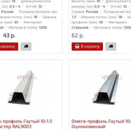
 (мм):
10
Длина режется в
Высота, (мм):
10
Длина режетс
 (м):
0,5 - 4
Отгиб:
10
размер, (м):
0,5 - 4
Отгиб:
10
:
Россия
Толщина металла, мм.:
Страна:
Россия
Толщина металл
ирина полок, (мм):
18
Ширина
1.2
Ширина полок, (мм):
18
Ш
, (мм):
30
Материал:
профиля, (мм):
30
Материал:
ой
Метров в тонне:
1266
Стальной
Метров в тонне:
126
43 р.
62 р.
 корзину
В корзину
-профиль Гнутый 10-1.5
Омега-профиль Гнутый 10-
стер RAL9003
Оцинкованный