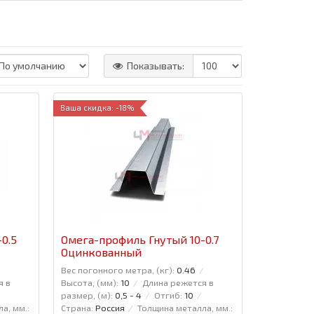
Показывать:
Ваша скидка: -18%
0.5
Омега-профиль Гнутый 10-0.7
Оцинкованный
Вес погонного метра, (кг):
0.46
я в
Высота, (мм):
10
Длина режется в
размер, (м):
0,5 - 4
Отгиб:
10
а, мм.:
Страна:
Россия
Толщина металла, мм.: