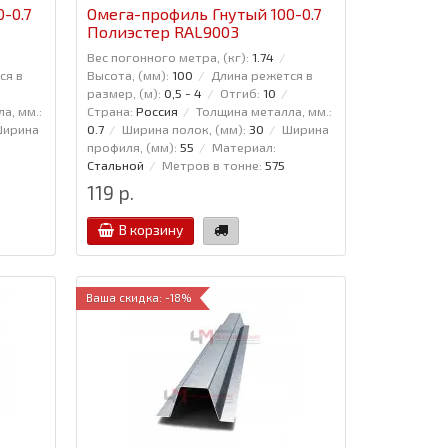
-0.7
Омега-профиль Гнутый 100-0.7
Полиэстер RAL9003
Вес погонного метра, (кг):
1.74
ся в
Высота, (мм):
100
Длина режется в
размер, (м):
0,5 - 4
Отгиб:
10
а, мм.:
Страна:
Россия
Толщина металла, мм.:
ирина
0.7
Ширина полок, (мм):
30
Ширина
профиля, (мм):
55
Материал:
Стальной
Метров в тонне:
575
119 р.
В корзину
Ваша скидка: -18%