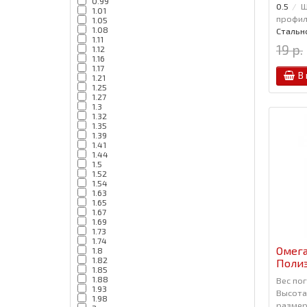
0.99
0.5
Ш
1.01
профиля
1.05
1.08
Стальн
1.11
19 р.
1.12
1.16
1.17
В
1.21
1.25
1.27
1.3
1.32
1.35
1.39
1.41
1.44
1.5
1.52
1.54
1.63
1.65
1.67
1.69
1.73
1.74
Омега
1.8
1.82
Полиэ
1.85
1.88
Вес пог
1.93
Высота,
1.98
размер,