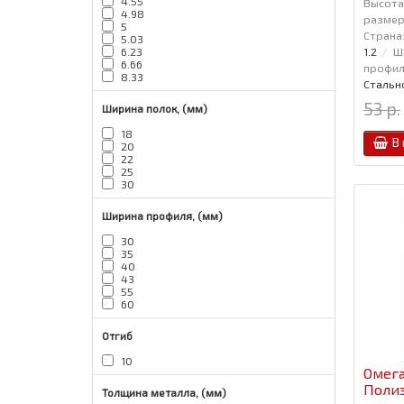
4.55
Высота,
4.98
размер,
5
Страна
5.03
1.2
Ш
6.23
6.66
профиля
8.33
Стальн
53 р.
Ширина полок, (мм)
18
В
20
22
25
30
Ширина профиля, (мм)
30
35
40
43
55
60
Отгиб
10
Омега
Полиэ
Толщина металла, (мм)