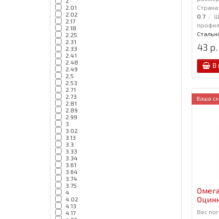
2
Страна
2.01
2.02
0.7
Ш
2.17
профиля
2.18
Стальн
2.25
2.31
43 р.
2.33
2.41
2.48
В
2.49
2.5
2.53
2.71
2.73
Ваша ск
2.81
2.89
2.99
3
3.02
3.13
3.3
3.33
3.34
3.61
3.64
3.74
3.75
Омега
4
Оцин
4.02
4.13
Вес пог
4.17