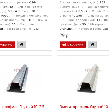
онного метра, (кг):
0.99
Вес погонного метра, (кг):
1.32
 (мм):
10
Длина режется в
Высота, (мм):
10
Длина режетс
 (м):
0,5 - 4
Отгиб:
10
размер, (м):
0,5 - 4
Отгиб:
10
:
Россия
Толщина металла, мм.:
Страна:
Россия
Толщина металл
ирина полок, (мм):
18
Ширина
2
Ширина полок, (мм):
18
Ши
, (мм):
30
Материал:
профиля, (мм):
30
Материал:
ой
Метров в тонне:
1010
Стальной
Метров в тонне:
758
79 р.
 корзину
В корзину
-профиль Гнутый 10-2.5
Омега-профиль Гнутый 10-