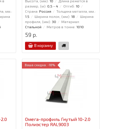
я в
Высота, (мм):
10
Длина режется в
размер, (м):
0,5 - 4
Отгиб:
10
а, мм.:
Страна:
Россия
Толщина металла, мм.:
ирина
1.5
Ширина полок, (мм):
18
Ширина
профиля, (мм):
30
Материал:
6
Стальной
Метров в тонне:
1010
59 р.
В корзину
Ваша скидка: -18%
2.0
Омега-профиль Гнутый 10-2.0
Полиэстер RAL9003