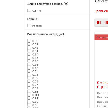
Длина режется в размер, (м)
Сравнен
0,5 - 4
Страна
Россия
Вес погонного метра, (кг)
Ваша ск
0.33
0.39
0.46
0.51
0.54
0.56
0.63
0.65
0.66
0.71
0.72
0.75
0.76
Омега
0.77
Оцин
0.79
0.83
Вес пог
0.88
Высота,
0.91
размер,
0.92
0.93
Страна