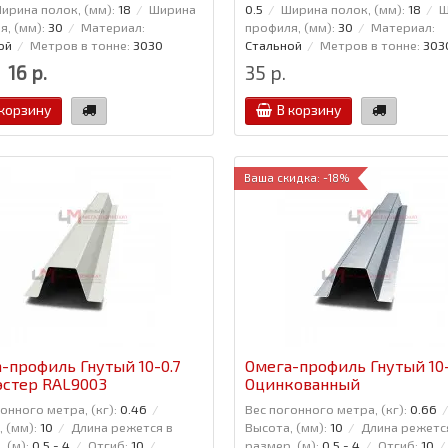
ирина полок, (мм):
18
Ширина
0.5
Ширина полок, (мм):
18
Ш
, (мм):
30
Материал:
профиля, (мм):
30
Материал:
ой
Метров в тонне:
3030
Стальной
Метров в тонне:
303
16 р.
35 р.
 корзину
В корзину
Ваша скидка: -18%
-профиль Гнутый 10-0.7
Омега-профиль Гнутый 10-
стер RAL9003
Оцинкованный
онного метра, (кг):
0.46
Вес погонного метра, (кг):
0.66
 (мм):
10
Длина режется в
Высота, (мм):
10
Длина режетс
 (м):
0,5 - 4
Отгиб:
10
размер, (м):
0,5 - 4
Отгиб:
10