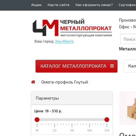
Акции
Карта-сайта
Как оформить заказ?
Сертифик
Произво
Офис - М
Ваш город:
Эль-Монте
Металло
КАТАЛОГ МЕТАЛЛОПРОКАТА
Кал
Омега-профиль Гнутый
Параметры
Цена
19
-
510
р.
19
23
59
182
510
Оме