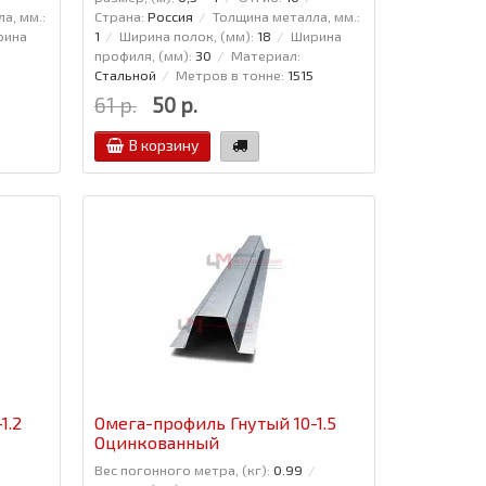
а, мм.:
Страна:
Россия
Толщина металла, мм.:
рина
1
Ширина полок, (мм):
18
Ширина
профиля, (мм):
30
Материал:
Стальной
Метров в тонне:
1515
61 р.
50 р.
В корзину
1.2
Омега-профиль Гнутый 10-1.5
Оцинкованный
Вес погонного метра, (кг):
0.99