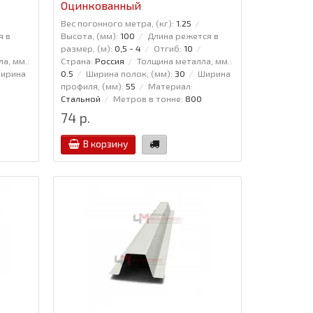
Оцинкованный
Вес погонного метра, (кг):
1.25
я в
Высота, (мм):
100
Длина режется в
размер, (м):
0,5 - 4
Отгиб:
10
а, мм.:
Страна:
Россия
Толщина металла, мм.:
ирина
0.5
Ширина полок, (мм):
30
Ширина
профиля, (мм):
55
Материал:
Стальной
Метров в тонне:
800
74 р.
В корзину