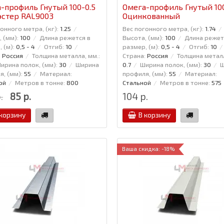
-профиль Гнутый 100-0.5
Омега-профиль Гнутый 100
стер RAL9003
Оцинкованный
онного метра, (кг):
1.25
Вес погонного метра, (кг):
1.74
 (мм):
100
Длина режется в
Высота, (мм):
100
Длина режет
 (м):
0,5 - 4
Отгиб:
10
размер, (м):
0,5 - 4
Отгиб:
10
:
Россия
Толщина металла, мм.:
Страна:
Россия
Толщина металл
ирина полок, (мм):
30
Ширина
0.7
Ширина полок, (мм):
30
Ш
, (мм):
55
Материал:
профиля, (мм):
55
Материал:
ой
Метров в тонне:
800
Стальной
Метров в тонне:
575
.
85 р.
104 р.
 корзину
В корзину
Ваша скидка: -18%