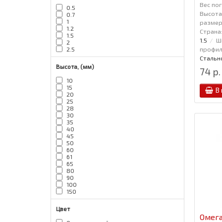
Вес пог
0.5
Высота,
0.7
1
размер,
1.2
Страна
1.5
1.5
Ш
2
профиля
2.5
Стальн
Высота, (мм)
74 р.
10
15
В
20
25
28
30
35
40
45
50
60
61
65
80
90
100
150
Цвет
Омега