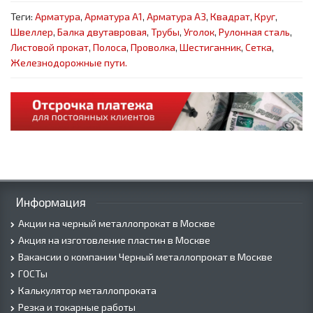
Теги:
Арматура
,
Арматура А1
,
Арматура А3
,
Квадрат
,
Круг
,
Швеллер
,
Балка двутавровая
,
Трубы
,
Уголок
,
Рулонная сталь
,
Листовой прокат
,
Полоса
,
Проволка
,
Шестиганник
,
Сетка
,
Железнодорожные пути.
Информация
Акции на черный металлопрокат в Москве
Акция на изготовление пластин в Москве
Вакансии о компании Черный металлопрокат в Москве
ГОСТы
Калькулятор металлопроката
Резка и токарные работы