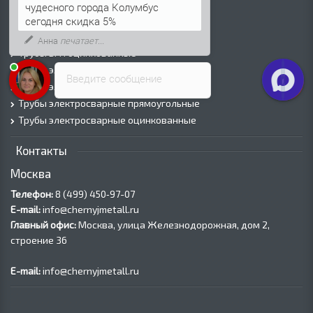
Трубы горячедеформированные
чудесного города Колумбус
Труба холоднодеформированная
сегодня скидка 5%
Трубы ВГП (Водогазопроводные)
Анна
печатает...
Трубы ВГП оцинкованные
Трубы электросварные круглые
Введите сообщение
Трубы электросварные квадратные
Трубы электросварные прямоугольные
Трубы электросварные оцинкованные
Контакты
Москва
Телефон:
8 (499) 450‑97-07
E-mail:
info@chernyjmetall.ru
Главный офис:
Москва, улица Железнодорожная, дом 2,
строение 36
E-mail:
info@chernyjmetall.ru