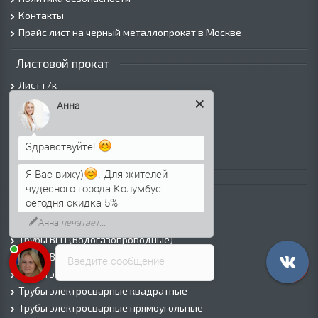
Контакты
Прайс лист на черный металлопрокат в Москве
Листовой прокат
Лист г/к
Лист х/к
Анна
Просечно-вытяжной лист (ПВЛ)
Лист рифленый
Здравствуйте!
Лист оцинкованный
Я Вас вижу)
. Для жителей
Трубы
чудесного города Колумбус
сегодня скидка 5%
Трубы горячедеформированные
Анна
печатает...
Труба холоднодеформированная
Трубы ВГП (Водогазопроводные)
Трубы ВГП оцинкованные
Введите сообщение
Трубы электросварные круглые
Трубы электросварные квадратные
Трубы электросварные прямоугольные