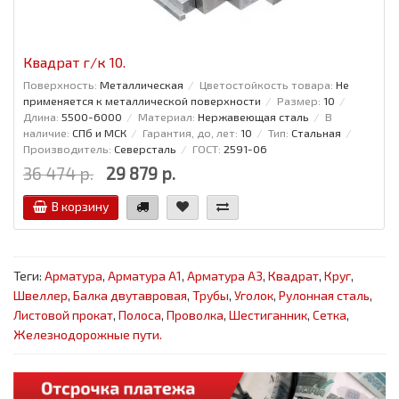
Квадрат г/к 10.
Поверхность:
Металлическая
Цветостойкость товара:
Не
применяется к металлической поверхности
Размер:
10
Длина:
5500-6000
Материал:
Нержавеющая сталь
В
наличие:
СПб и МСК
Гарантия, до, лет:
10
Тип:
Стальная
Производитель:
Северсталь
ГОСТ:
2591-06
36 474 р.
29 879 р.
В корзину
Теги:
Арматура
,
Арматура А1
,
Арматура А3
,
Квадрат
,
Круг
,
Швеллер
,
Балка двутавровая
,
Трубы
,
Уголок
,
Рулонная сталь
,
Листовой прокат
,
Полоса
,
Проволка
,
Шестиганник
,
Сетка
,
Железнодорожные пути.