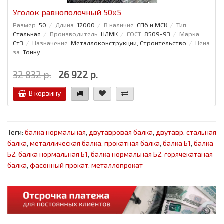
Уголок равнополочный 50x5
Размер:
50
Длина:
12000
В наличие:
СПб и МСК
Тип:
Стальная
Производитель:
НЛМК
ГОСТ:
8509-93
Марка:
Ст3
Назначение:
Металлоконструкции, Строительство
Цена
за:
Тонну
32 832 р.
26 922 р.
В корзину
Теги:
балка нормальная
,
двутавровая балка
,
двутавр
,
стальная
балка
,
металлическая балка
,
прокатная балка
,
балка Б1
,
балка
Б2
,
балка нормальная Б1
,
балка нормальная Б2
,
горячекатаная
балка
,
фасонный прокат
,
металлопрокат