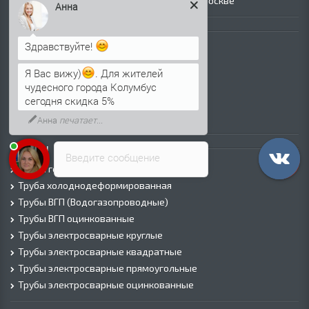
Прайс лист на черный металлопрокат в Москве
Анна
Листовой прокат
Здравствуйте!
Лист г/к
Лист х/к
Я Вас вижу)
. Для жителей
Просечно-вытяжной лист (ПВЛ)
чудесного города Колумбус
сегодня скидка 5%
Лист рифленый
Лист оцинкованный
Анна
печатает...
Трубы
Введите сообщение
Трубы горячедеформированные
Труба холоднодеформированная
Трубы ВГП (Водогазопроводные)
Трубы ВГП оцинкованные
Трубы электросварные круглые
Трубы электросварные квадратные
Трубы электросварные прямоугольные
Трубы электросварные оцинкованные