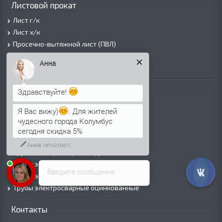
Листовой прокат
Лист г/к
Лист х/к
Просечно-вытяжной лист (ПВЛ)
Лист рифленый
Анна
Лист оцинкованный
Трубы
Здравствуйте!
Трубы горячедеформированные
Я Вас вижу)
. Для жителей
Труба холоднодеформированная
чудесного города Колумбус
Трубы ВГП (Водогазопроводные)
сегодня скидка 5%
Трубы ВГП оцинкованные
Анна
печатает...
Трубы электросварные круглые
Трубы электросварные квадратные
Введите сообщение
Трубы электросварные прямоугольные
Трубы электросварные оцинкованные
Контакты