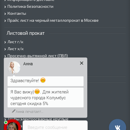
Политика безопасности
Контакты
Прайс лист на черный металлопрокат в Москве
Листовой прокат
Лист г/к
Лист х/к
Просечно-вытяжной лист (ПВЛ)
Лист рифленый
Анна
Лист оцинкованный
Здравствуйте!
Трубы
Трубы горячедеформированные
Я Вас вижу)
. Для жителей
чудесного города Колумбус
Труба холоднодеформированная
сегодня скидка 5%
Трубы ВГП (Водогазопроводные)
Анна
печатает...
Трубы ВГП оцинкованные
Трубы электросварные круглые
Трубы электросварные квадратные
Введите сообщение