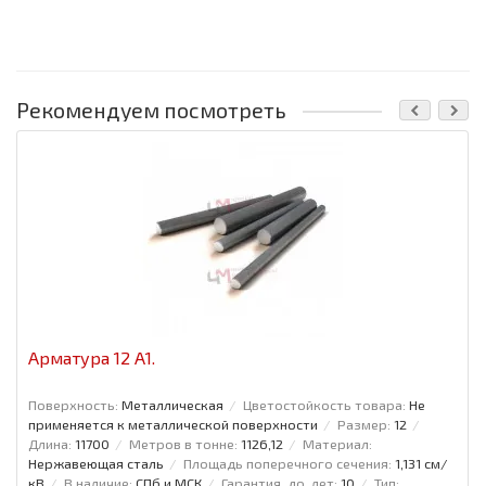
Рекомендуем посмотреть
Арматура 12 А1.
Поверхность:
Металлическая
Цветостойкость товара:
Не
применяется к металлической поверхности
Размер:
12
Длина:
11700
Метров в тонне:
1126,12
Материал:
Нержавеющая сталь
Площадь поперечного сечения:
1,131 см/
кВ
В наличие:
СПб и МСК
Гарантия, до, лет:
10
Тип: