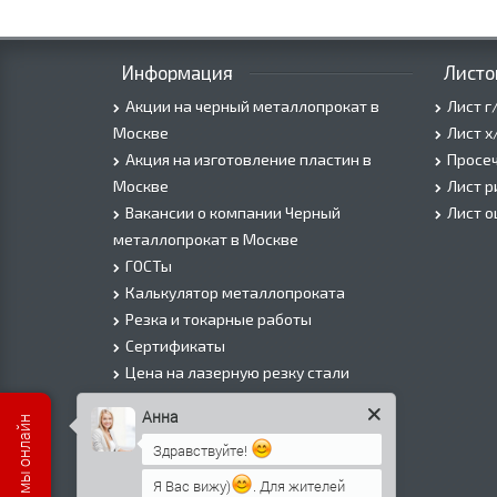
Информация
Листо
Акции на черный металлопрокат в
Лист г
Москве
Лист х
Акция на изготовление пластин в
Просеч
Москве
Лист 
Вакансии о компании Черный
Лист 
металлопрокат в Москве
ГОСТы
Калькулятор металлопроката
Резка и токарные работы
Сертификаты
Цена на лазерную резку стали
Цена на плазменую резку стали
Анна
Цена на резку газом или болгаркой
Здравствуйте!
О Компании
Информация о доставке
Я Вас вижу)
. Для жителей