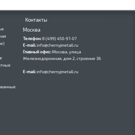
Контакты
ые
Москва
ная
Телефон:
8 (499) 450‑97-07
е)
E-mail:
info@chernyjmetall.ru
Главный офис:
Москва, улица
е
Железнодорожная, дом 2, строение 36
атные
E-mail:
info@chernyjmetall.ru
ованные