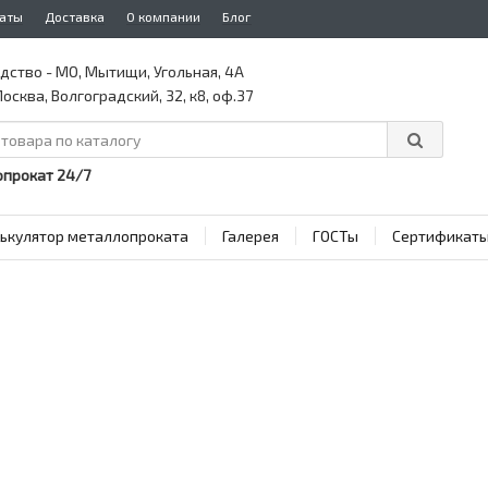
аты
Доставка
О компании
Блог
дство - МО, Мытищи, Угольная, 4А
осква, Волгоградский, 32, к8, оф.37
прокат 24/7
ькулятор металлопроката
Галерея
ГОСТы
Сертификат