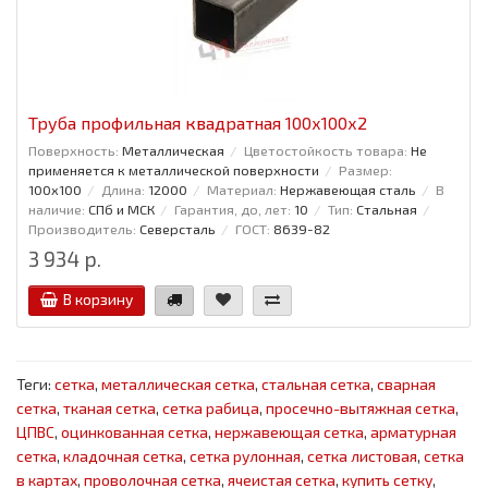
Труба профильная квадратная 100x100x2
Поверхность:
Металлическая
Цветостойкость товара:
Не
применяется к металлической поверхности
Размер:
100x100
Длина:
12000
Материал:
Нержавеющая сталь
В
наличие:
СПб и МСК
Гарантия, до, лет:
10
Тип:
Стальная
Производитель:
Северсталь
ГОСТ:
8639-82
3 934 р.
В корзину
Теги:
сетка
,
металлическая сетка
,
стальная сетка
,
сварная
сетка
,
тканая сетка
,
сетка рабица
,
просечно-вытяжная сетка
,
ЦПВС
,
оцинкованная сетка
,
нержавеющая сетка
,
арматурная
сетка
,
кладочная сетка
,
сетка рулонная
,
сетка листовая
,
сетка
в картах
,
проволочная сетка
,
ячеистая сетка
,
купить сетку
,