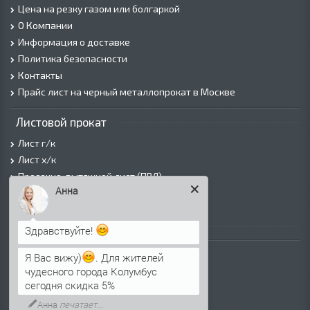
Цена на резку газом или болгаркой
О Компании
Информация о доставке
Политика безопасности
Контакты
Прайс лист на черный металлопрокат в Москве
Листовой прокат
Лист г/к
Лист х/к
Просечно-вытяжной лист (ПВЛ)
Анна
Лист рифленый
Лист оцинкованный
Здравствуйте!
Трубы
Я Вас вижу)
. Для жителей
Трубы горячедеформированные
чудесного города Колумбус
Труба холоднодеформированная
сегодня скидка 5%
Трубы ВГП (Водогазопроводные)
Анна
печатает...