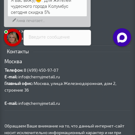
Трубы ВГП (Водогазопроводные)
чудесного города Колумбус
Трубы ВГП оцинкованные
сегодня скидка 5%
Трубы электросварные круглые
Анна
печатает...
Трубы электросварные квадратные
Трубы электросварные прямоугольные
Введите сообщение
Трубы электросварные оцинкованные
Контакты
Москва
Телефон:
8 (499) 450‑97-07
E-mail:
info@chernyjmetall.ru
Главный офис:
Москва, улица Железнодорожная, дом 2,
строение 36
E-mail:
info@chernyjmetall.ru
Обращаем Ваше внимание на то, что данный интернет-сайт
носит исключительно информационный характер и ни при