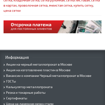
сетка
,
кладочная сетка
,
сетка рулонная
,
сетка листовая
,
сетка
в картах
,
проволочная сетка
,
ячеистая сетка
,
купить сетку
,
цена сетки
Информация
Акции на черный металлопрокат в Москве
Акция на изготовление пластин в Москве
Вакансии о компании Черный металлопрокат в Москве
ГОСТы
Калькулятор металлопроката
Резка и токарные работы
Сертификаты
Цена на лазерную резку стали