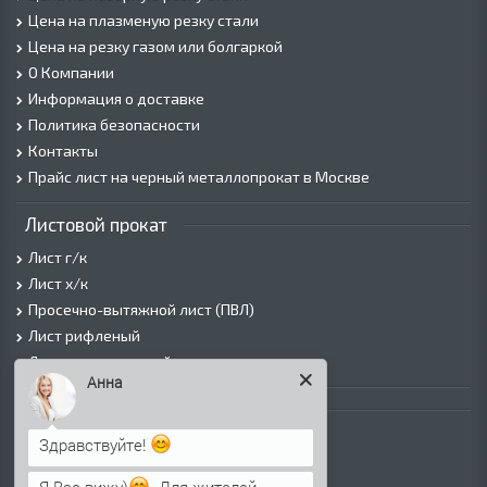
Цена на плазменую резку стали
Цена на резку газом или болгаркой
О Компании
Информация о доставке
Политика безопасности
Контакты
Прайс лист на черный металлопрокат в Москве
Листовой прокат
Лист г/к
Лист х/к
Просечно-вытяжной лист (ПВЛ)
Лист рифленый
Лист оцинкованный
Анна
Трубы
Трубы горячедеформированные
Здравствуйте!
Труба холоднодеформированная
Я Вас вижу)
. Для жителей