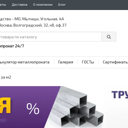
аты
Доставка
О компании
Блог
дство - МО, Мытищи, Угольная, 4А
осква, Волгоградский, 32, к8, оф.37
прокат 24/7
ькулятор металлопроката
Галерея
ГОСТы
Сертификат
 за м2