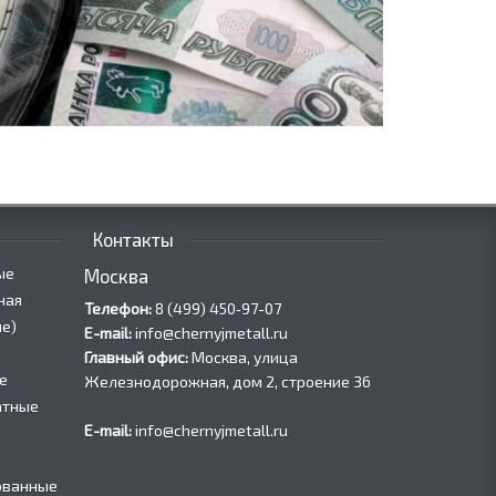
Контакты
ые
Москва
ная
Телефон:
8 (499) 450‑97-07
е)
E-mail:
info@chernyjmetall.ru
Главный офис:
Москва, улица
е
Железнодорожная, дом 2, строение 36
атные
E-mail:
info@chernyjmetall.ru
ованные