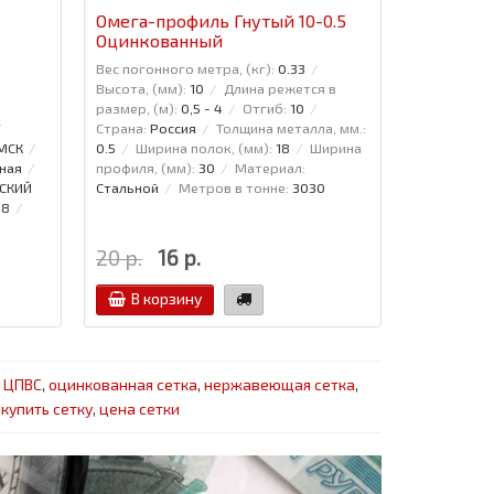
Омега-профиль Гнутый 10-0.5
Омега-пр
Оцинкованный
Полиэст
Вес погонного метра, (кг):
0.33
Вес погонно
Высота, (мм):
10
Длина режется в
Высота, (мм
размер, (м):
0,5 - 4
Отгиб:
10
размер, (м)
Страна:
Россия
Толщина металла, мм.:
Страна:
Рос
 МСК
0.5
Ширина полок, (мм):
18
Ширина
0.5
Ширин
ная
профиля, (мм):
30
Материал:
профиля, (м
СКИЙ
Стальной
Метров в тонне:
3030
Стальной
88
20 р.
16 р.
35 р.
В корзину
В кор
,
ЦПВС
,
оцинкованная сетка
,
нержавеющая сетка
,
,
купить сетку
,
цена сетки