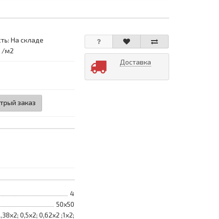
ть: На складе
: /м2
Доставка
трый заказ
4
50х50
,38х2; 0,5х2; 0,62х2 ;1х2;