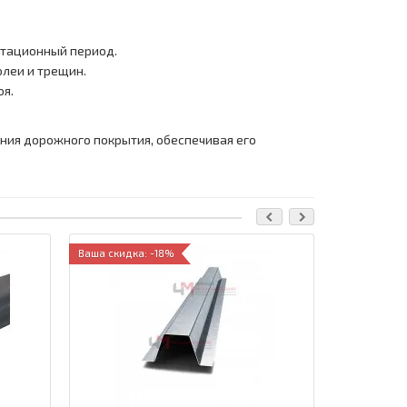
атационный период.
леи и трещин.
оя.
ния дорожного покрытия, обеспечивая его
Ваша скидка: -18%