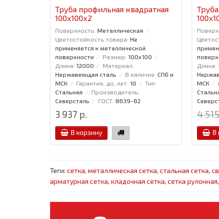
Труба профильная квадратная
Труба
100x100x2
100x1
Поверхность:
Металлическая
Поверх
Цветостойкость товара:
Не
Цветос
применяется к металлической
примен
поверхности
Размер:
100x100
поверх
Длина:
12000
Материал:
Длина:
Нержавеющая сталь
В наличие:
СПб и
Нержав
МСК
Гарантия, до, лет:
10
Тип:
МСК
Стальная
Производитель:
Стальн
Северсталь
ГОСТ:
8639-82
Северс
3 937 р.
4 515
В корзину
В
Теги:
сетка
,
металлическая сетка
,
стальная сетка
,
св
арматурная сетка
,
кладочная сетка
,
сетка рулонная