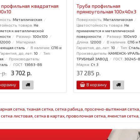
 профильная квадратная
Труба профильная
00x10
прямоугольная 100x40x3
ность:
Металлическая
Поверхность:
Металлическая
тойкость товара:
Не
Цветостойкость товара:
Не
яется к металлической
применяется к металлической
ности
Размер:
100x100
поверхности
Размер:
100x40
12000
Материал:
Длина:
12000
В наличие:
СПб и
еющая сталь
В наличие:
СПб и
Гарантия, до, лет:
10
Тип:
Сталь
Гарантия, до, лет:
10
Тип:
Производитель:
КАМЕНСК-УРАЛЬ
ая
Производитель:
ТРУБНЫЙ ЗАВОД
ГОСТ:
30245-
таль
ГОСТ:
13663-86
Марка:
Ст.3
 р.
3 702 р.
37 285 р.
 корзину
В корзину
арная сетка
,
тканая сетка
,
сетка рабица
,
просечно-вытяжная сетка
,
сетка листовая
,
сетка в картах
,
проволочная сетка
,
ячеистая сетка