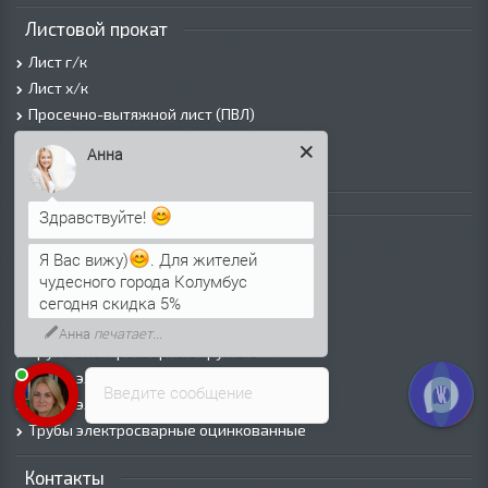
Листовой прокат
Лист г/к
Лист х/к
Просечно-вытяжной лист (ПВЛ)
Лист рифленый
Анна
Лист оцинкованный
Трубы
Здравствуйте!
Трубы горячедеформированные
Я Вас вижу)
. Для жителей
Труба холоднодеформированная
чудесного города Колумбус
Трубы ВГП (Водогазопроводные)
сегодня скидка 5%
Трубы ВГП оцинкованные
Анна
печатает...
Трубы электросварные круглые
Трубы электросварные квадратные
Введите сообщение
Трубы электросварные прямоугольные
Трубы электросварные оцинкованные
Контакты