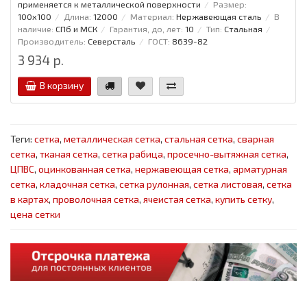
применяется к металлической поверхности
Размер:
100x100
Длина:
12000
Материал:
Нержавеющая сталь
В
наличие:
СПб и МСК
Гарантия, до, лет:
10
Тип:
Стальная
Производитель:
Северсталь
ГОСТ:
8639-82
3 934 р.
В корзину
Теги:
сетка
,
металлическая сетка
,
стальная сетка
,
сварная
сетка
,
тканая сетка
,
сетка рабица
,
просечно-вытяжная сетка
,
ЦПВС
,
оцинкованная сетка
,
нержавеющая сетка
,
арматурная
сетка
,
кладочная сетка
,
сетка рулонная
,
сетка листовая
,
сетка
в картах
,
проволочная сетка
,
ячеистая сетка
,
купить сетку
,
цена сетки