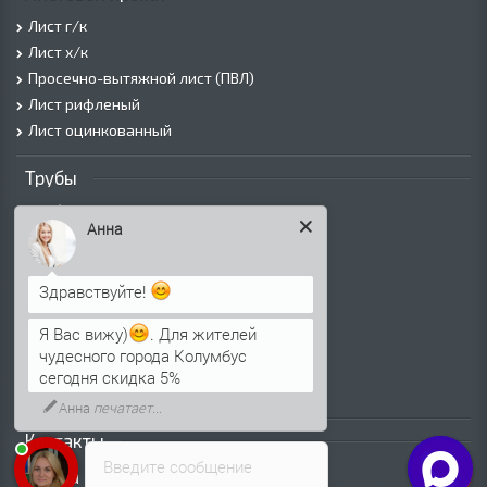
Лист г/к
Лист х/к
Просечно-вытяжной лист (ПВЛ)
Лист рифленый
Лист оцинкованный
Трубы
Трубы горячедеформированные
Анна
Труба холоднодеформированная
Трубы ВГП (Водогазопроводные)
Трубы ВГП оцинкованные
Здравствуйте!
Трубы электросварные круглые
Я Вас вижу)
. Для жителей
Трубы электросварные квадратные
чудесного города Колумбус
Трубы электросварные прямоугольные
сегодня скидка 5%
Трубы электросварные оцинкованные
Анна
печатает...
Контакты
Введите сообщение
Москва