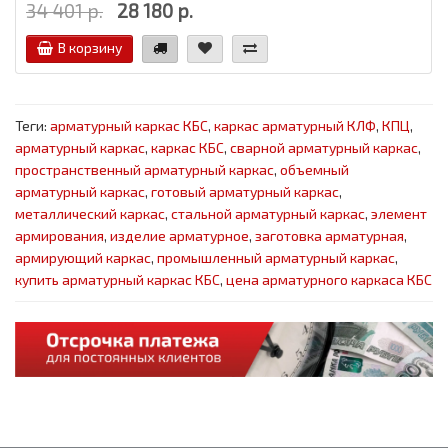
34 401 р.
28 180 р.
В корзину
Теги:
арматурный каркас КБС
,
каркас арматурный КЛФ
,
КПЦ
,
арматурный каркас
,
каркас КБС
,
сварной арматурный каркас
,
пространственный арматурный каркас
,
объемный
арматурный каркас
,
готовый арматурный каркас
,
металлический каркас
,
стальной арматурный каркас
,
элемент
армирования
,
изделие арматурное
,
заготовка арматурная
,
армирующий каркас
,
промышленный арматурный каркас
,
купить арматурный каркас КБС
,
цена арматурного каркаса КБС