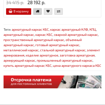
34 415 р.
28 192 р.
В корзину
Теги:
арматурный каркас КБС
,
каркас арматурный КЛФ
,
КПЦ
,
арматурный каркас
,
каркас КБС
,
сварной арматурный каркас
,
пространственный арматурный каркас
,
объемный
арматурный каркас
,
готовый арматурный каркас
,
металлический каркас
,
стальной арматурный каркас
,
элемент
армирования
,
изделие арматурное
,
заготовка арматурная
,
армирующий каркас
,
промышленный арматурный каркас
,
купить арматурный каркас КБС
,
цена арматурного каркаса КБС