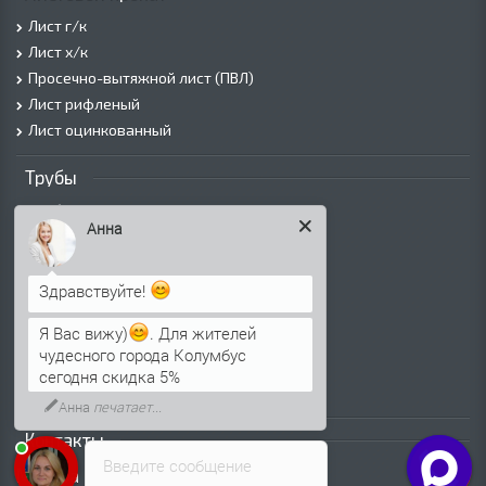
Лист г/к
Лист х/к
Просечно-вытяжной лист (ПВЛ)
Лист рифленый
Лист оцинкованный
Трубы
Трубы горячедеформированные
Анна
Труба холоднодеформированная
Трубы ВГП (Водогазопроводные)
Трубы ВГП оцинкованные
Здравствуйте!
Трубы электросварные круглые
Я Вас вижу)
. Для жителей
Трубы электросварные квадратные
чудесного города Колумбус
Трубы электросварные прямоугольные
сегодня скидка 5%
Трубы электросварные оцинкованные
Анна
печатает...
Контакты
Введите сообщение
Москва