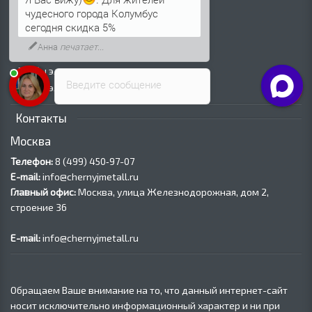
Трубы ВГП (Водогазопроводные)
чудесного города Колумбус
Трубы ВГП оцинкованные
сегодня скидка 5%
Трубы электросварные круглые
Анна
печатает...
Трубы электросварные квадратные
Трубы электросварные прямоугольные
Введите сообщение
Трубы электросварные оцинкованные
Контакты
Москва
Телефон:
8 (499) 450‑97-07
E-mail:
info@chernyjmetall.ru
Главный офис:
Москва, улица Железнодорожная, дом 2,
строение 36
E-mail:
info@chernyjmetall.ru
Обращаем Ваше внимание на то, что данный интернет-сайт
носит исключительно информационный характер и ни при