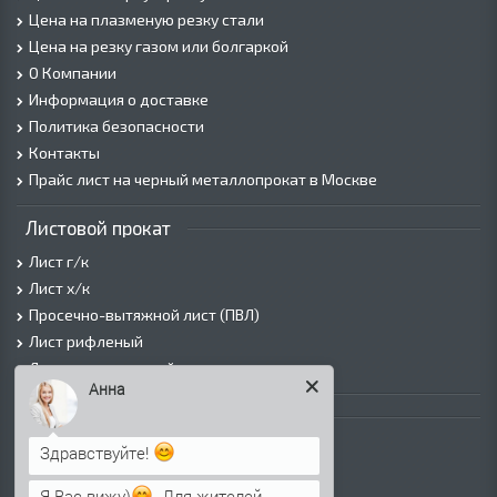
Цена на плазменую резку стали
Цена на резку газом или болгаркой
О Компании
Информация о доставке
Политика безопасности
Контакты
Прайс лист на черный металлопрокат в Москве
Листовой прокат
Лист г/к
Лист х/к
Просечно-вытяжной лист (ПВЛ)
Лист рифленый
Лист оцинкованный
Анна
Трубы
Трубы горячедеформированные
Здравствуйте!
Труба холоднодеформированная
Я Вас вижу)
. Для жителей