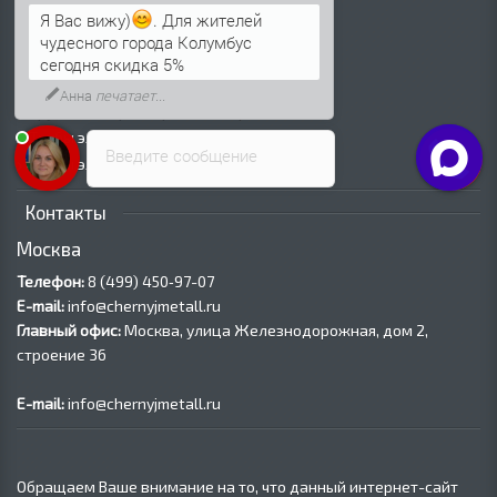
Труба холоднодеформированная
Я Вас вижу)
. Для жителей
Трубы ВГП (Водогазопроводные)
чудесного города Колумбус
Трубы ВГП оцинкованные
сегодня скидка 5%
Трубы электросварные круглые
Анна
печатает...
Трубы электросварные квадратные
Трубы электросварные прямоугольные
Введите сообщение
Трубы электросварные оцинкованные
Контакты
Москва
Телефон:
8 (499) 450‑97-07
E-mail:
info@chernyjmetall.ru
Главный офис:
Москва, улица Железнодорожная, дом 2,
строение 36
E-mail:
info@chernyjmetall.ru
Обращаем Ваше внимание на то, что данный интернет-сайт