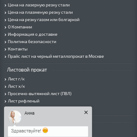
Цена на лазерную резку стали
Цена на плазменую резку стали
Цена на резку газом или болгаркой
О Компании
Информация о доставке
Политика безопасности
Контакты
Прайс лист на черный металлопрокат в Москве
Листовой прокат
Лист г/к
Лист х/к
Просечно-вытяжной лист (ПВЛ)
Лист рифленый
Лист оцинкованный
Анна
Трубы
Здравствуйте!
Трубы горячедеформированные