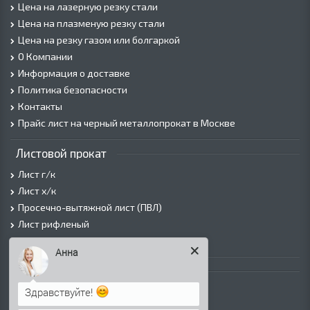
Цена на лазерную резку стали
Цена на плазменую резку стали
Цена на резку газом или болгаркой
О Компании
Информация о доставке
Политика безопасности
Контакты
Прайс лист на черный металлопрокат в Москве
Листовой прокат
Лист г/к
Лист х/к
Просечно-вытяжной лист (ПВЛ)
Лист рифленый
Лист оцинкованный
Анна
Трубы
Здравствуйте!
Трубы горячедеформированные
Труба холоднодеформированная