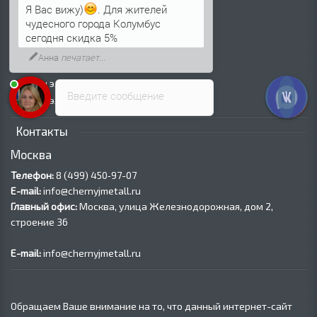
Я Вас вижу)
. Для жителей
Трубы ВГП (Водогазопроводные)
чудесного города Колумбус
Трубы ВГП оцинкованные
сегодня скидка 5%
Трубы электросварные круглые
Анна
печатает...
Трубы электросварные квадратные
Трубы электросварные прямоугольные
Введите сообщение
Трубы электросварные оцинкованные
Контакты
Москва
Телефон:
8 (499) 450‑97-07
E-mail:
info@chernyjmetall.ru
Главный офис:
Москва, улица Железнодорожная, дом 2,
строение 36
E-mail:
info@chernyjmetall.ru
Обращаем Ваше внимание на то, что данный интернет-сайт