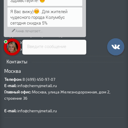
Здравствуйте!
Трубы горячедеформированные
Труба холоднодеформированная
Я Вас вижу)
. Для жителей
Трубы ВГП (Водогазопроводные)
чудесного города Колумбус
Трубы ВГП оцинкованные
сегодня скидка 5%
Трубы электросварные круглые
Анна
печатает...
Трубы электросварные квадратные
Трубы электросварные прямоугольные
Введите сообщение
Трубы электросварные оцинкованные
Контакты
Москва
Телефон:
8 (499) 450‑97-07
E-mail:
info@chernyjmetall.ru
Главный офис:
Москва, улица Железнодорожная, дом 2,
строение 36
E-mail:
info@chernyjmetall.ru