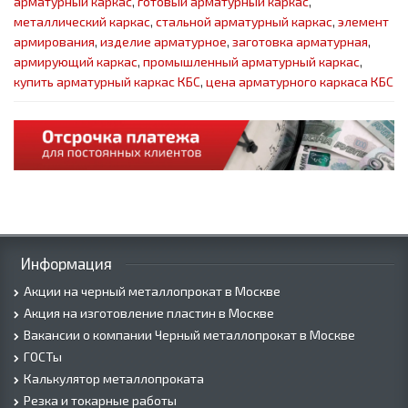
арматурный каркас
,
готовый арматурный каркас
,
металлический каркас
,
стальной арматурный каркас
,
элемент
армирования
,
изделие арматурное
,
заготовка арматурная
,
армирующий каркас
,
промышленный арматурный каркас
,
купить арматурный каркас КБС
,
цена арматурного каркаса КБС
Информация
Акции на черный металлопрокат в Москве
Акция на изготовление пластин в Москве
Вакансии о компании Черный металлопрокат в Москве
ГОСТы
Калькулятор металлопроката
Резка и токарные работы