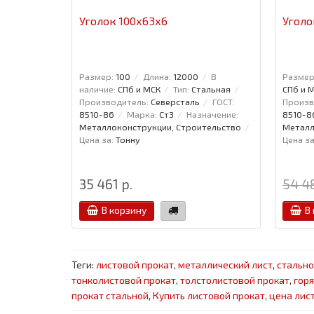
Уголок 100x63x6
Уголо
Размер:
100
Длина:
12000
В
Размер
наличие:
СПб и МСК
Тип:
Стальная
СПб и 
Производитель:
Северсталь
ГОСТ:
Произв
8510-86
Марка:
Ст3
Назначение:
8510-8
Металлоконструкции, Строительство
Металл
Цена за:
Тонну
Цена за
35 461 р.
54 48
В корзину
В
Теги:
листовой прокат
,
металлический лист
,
стально
тонколистовой прокат
,
толстолистовой прокат
,
гор
прокат стальной
,
Купить листовой прокат
,
цена лис