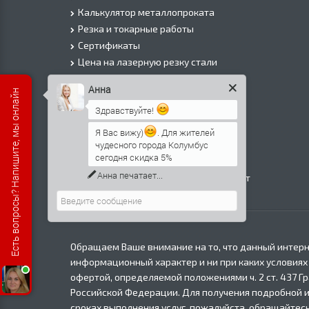
Калькулятор металлопроката
Резка и токарные работы
Сертификаты
Цена на лазерную резку стали
Цена на плазменую резку стали
Анна
Есть вопросы? Напишите, мы онлайн
Цена на резку газом или болгаркой
Здравствуйте!
О Компании
Информация о доставке
Я Вас вижу)
. Для жителей
чудесного города Колумбус
Политика безопасности
сегодня скидка 5%
Контакты
Анна
печатает...
Прайс лист на черный металлопрокат
в Москве
Обращаем Ваше внимание на то, что данный интерн
информационный характер и ни при каких условиях
офертой, определяемой положениями ч. 2 ст. 437 Г
Российской Федерации. Для получения подробной 
сроках выполнения услуг, пожалуйста, обращайтесь