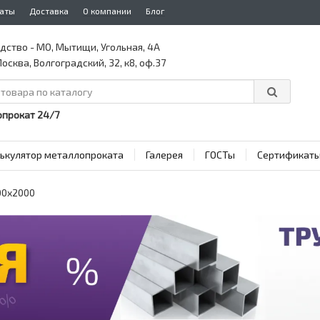
аты
Доставка
О компании
Блог
дство - МО, Мытищи, Угольная, 4А
осква, Волгоградский, 32, к8, оф.37
прокат 24/7
ькулятор металлопроката
Галерея
ГОСТы
Сертификат
00x2000