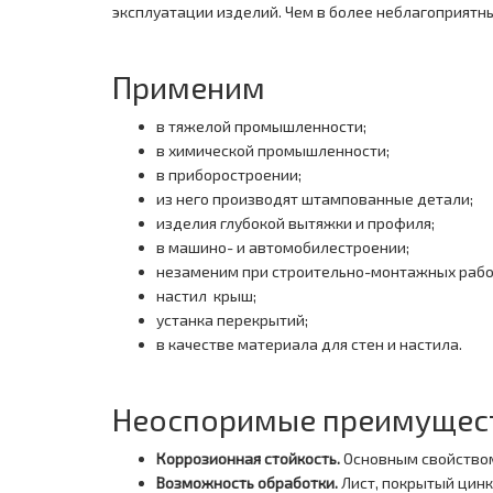
эксплуатации изделий. Чем в более неблагоприятн
Применим
в тяжелой промышленности;
в химической промышленности;
в приборостроении;
из него производят штампованные детали;
изделия глубокой вытяжки и профиля;
в машино- и автомобилестроении;
незаменим при строительно-монтажных работ
настил крыш;
устанка перекрытий;
в качестве материала для стен и настила.
Неоспоримые преимущес
Коррозионная стойкость.
Основным свойством
Возможность обработки.
Лист, покрытый цинк