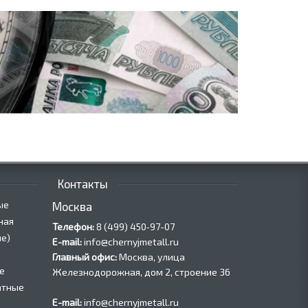
Контакты
ые
Москва
ная
Телефон:
8 (499) 450‑97-07
е)
E-mail:
info@chernyjmetall.ru
Главный офис:
Москва, улица
е
Железнодорожная, дом 2, строение 36
атные
E-mail:
info@chernyjmetall.ru