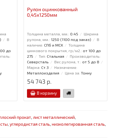
Рулон оцинкованный
Арочный 
0,45х1250мм
укрытия
МП10ПГ-12
оцинков
ина
Толщина металла, мм.:
0.45
Ширина
Длина режет
)
В
рулона, мм.:
1250 (1100 под заказ)
В
20
Полна
наличие:
СПб и МСК
Толщина
Полезная ш
100 до
цинкового покрытия, гр/м2.:
от 100 до
профиля (мм
тель:
275
Тип:
Стальная
Производитель:
МП10ПГ
Р
Северсталь
Вес рулона, т.:
от 5 до 8
Покрытие:
Марка:
Ст.3
Назначение:
арочных ук
у
Металлоизделия
Цена за:
Тонну
54 743 р.
813 р.
В корзину
В кор
плоский прокат
,
лист металлический
,
исты
,
углеродистая сталь
,
низколегированная сталь
,