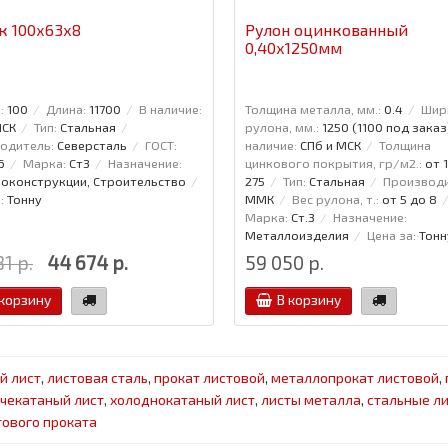
к 100x63x8
Рулон оцинкованный
0,40х1250мм
:
100
Длина:
11700
В наличие:
Толщина металла, мм.:
0.4
Шир
МСК
Тип:
Стальная
рулона, мм.:
1250 (1100 под заказ
одитель:
Северсталь
ГОСТ:
наличие:
СПб и МСК
Толщина
6
Марка:
Ст3
Назначение:
цинкового покрытия, гр/м2.:
от 
оконструкции, Строительство
275
Тип:
Стальная
Производи
:
Тонну
ММК
Вес рулона, т.:
от 5 до 8
Марка:
Ст.3
Назначение:
Металлоизделия
Цена за:
Тонн
1 р.
44 674 р.
59 050 р.
 корзину
В корзину
й лист
,
листовая сталь
,
прокат листовой
,
металлопрокат листовой
,
ячекатаный лист
,
холоднокатаный лист
,
листы металла
,
стальные л
тового проката