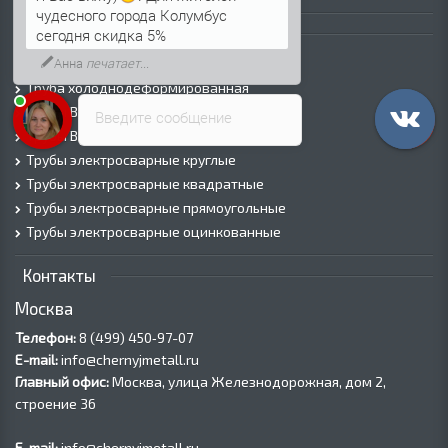
Я Вас вижу)
. Для жителей
чудесного города Колумбус
Трубы
сегодня скидка 5%
Трубы горячедеформированные
Труба холоднодеформированная
Трубы ВГП (Водогазопроводные)
Введите сообщение
Трубы ВГП оцинкованные
Трубы электросварные круглые
Трубы электросварные квадратные
Трубы электросварные прямоугольные
Трубы электросварные оцинкованные
Контакты
Москва
Телефон:
8 (499) 450‑97-07
E-mail:
info@chernyjmetall.ru
Главный офис:
Москва, улица Железнодорожная, дом 2,
строение 36
E-mail:
info@chernyjmetall.ru