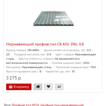
Нержавеющий профнастил С8 AISI 316L 0.6
Бренд товара:
ПК«ММ»
Длина режется в размер, (м):
0,5 -
20
Толщина металла, мм.:
0.6
Цвет товара:
Нержавеющая
сталь
Цветостойкость товара:
Не применяется к
металлической поверхности
Полная ширина (мм):
1200
Материал:
Нержавеющая сталь
Полезная ширина (мм):
1150
Высота профиля (мм.):
8
Гарантия, до, лет:
10
3 275 р.
В корзину
Теги:
Профнастил Н114
,
профнастил нержавеющий
,