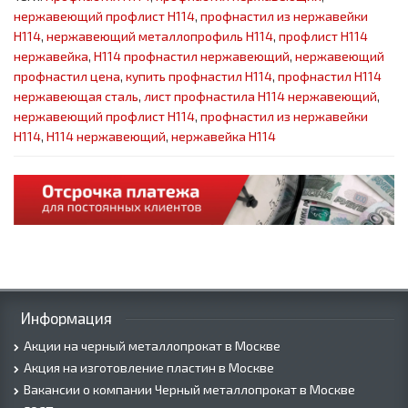
нержавеющий профлист Н114
,
профнастил из нержавейки
Н114
,
нержавеющий металлопрофиль Н114
,
профлист Н114
нержавейка
,
Н114 профнастил нержавеющий
,
нержавеющий
профнастил цена
,
купить профнастил Н114
,
профнастил Н114
нержавеющая сталь
,
лист профнастила Н114 нержавеющий
,
нержавеющий профлист Н114
,
профнастил из нержавейки
Н114
,
Н114 нержавеющий
,
нержавейка Н114
Информация
Акции на черный металлопрокат в Москве
Акция на изготовление пластин в Москве
Вакансии о компании Черный металлопрокат в Москве