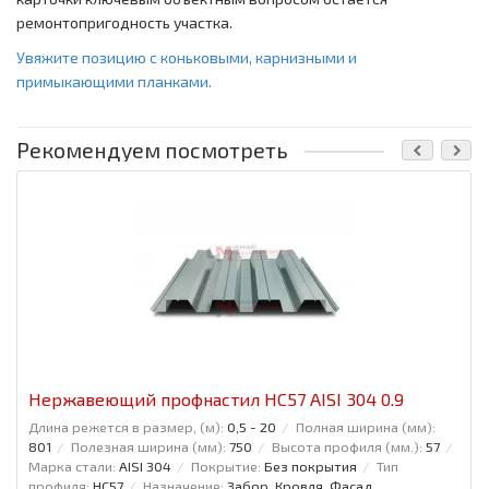
ремонтопригодность участка.
Увяжите позицию с коньковыми, карнизными и
примыкающими планками.
Рекомендуем посмотреть
Нержавеющий профнастил НС57 AISI 304 0.9
Длина режется в размер, (м):
0,5 - 20
Полная ширина (мм):
801
Полезная ширина (мм):
750
Высота профиля (мм.):
57
Марка стали:
AISI 304
Покрытие:
Без покрытия
Тип
профиля:
НС57
Назначение:
Забор, Кровля, Фасад