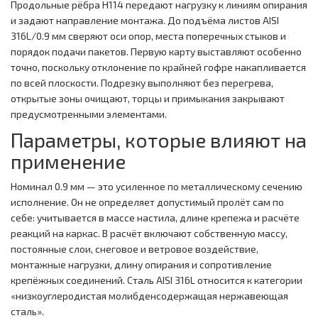
Продольные рёбра Н114 передают нагрузку к линиям опирания
и задают направление монтажа. До подъёма листов AISI
316L/0.9 мм сверяют оси опор, места поперечных стыков и
порядок подачи пакетов. Первую карту выставляют особенно
точно, поскольку отклонение по крайней гофре накапливается
по всей плоскости. Подрезку выполняют без перегрева,
открытые зоны очищают, торцы и примыкания закрывают
предусмотренными элементами.
Параметры, которые влияют на
применение
Номинал 0.9 мм — это усиленное по металлическому сечению
исполнение. Он не определяет допустимый пролёт сам по
себе: учитывается в массе настила, длине крепежа и расчёте
реакций на каркас. В расчёт включают собственную массу,
постоянные слои, снеговое и ветровое воздействие,
монтажные нагрузки, длину опирания и сопротивление
крепёжных соединений. Сталь AISI 316L относится к категории
«низкоуглеродистая молибденсодержащая нержавеющая
сталь».