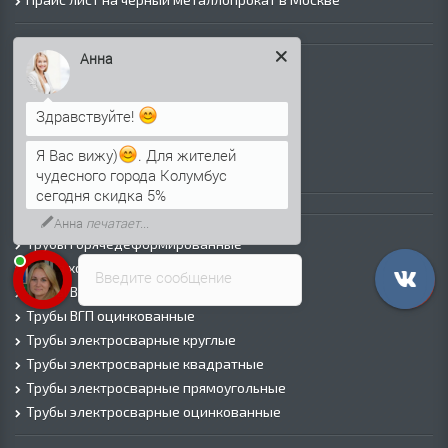
Листовой прокат
Анна
Лист г/к
Лист х/к
Здравствуйте!
Просечно-вытяжной лист (ПВЛ)
Лист рифленый
Я Вас вижу)
. Для жителей
Лист оцинкованный
чудесного города Колумбус
сегодня скидка 5%
Трубы
Анна
печатает...
Трубы горячедеформированные
Труба холоднодеформированная
Введите сообщение
Трубы ВГП (Водогазопроводные)
Трубы ВГП оцинкованные
Трубы электросварные круглые
Трубы электросварные квадратные
Трубы электросварные прямоугольные
Трубы электросварные оцинкованные