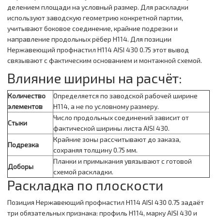
делением площади на условный размер. Для раскладки
используют заводскую геометрию конкретной партии,
учитывают боковое соединение, крайние подрезки и
направление продольных рёбер Н114. Для позиции
Нержавеющий профнастил Н114 AISI 430 0.75 этот вывод
связывают с фактическим основанием и монтажной схемой.
Влияние ширины на расчёт:
Количество
Определяется по заводской рабочей ширине
элементов
Н114, а не по условному размеру.
Число продольных соединений зависит от
Стыки
фактической ширины листа AISI 430.
Крайние зоны рассчитывают до заказа,
Подрезка
сохраняя толщину 0.75 мм.
Планки и примыкания увязывают с готовой
Доборы
схемой раскладки.
Раскладка по плоскости
Позиция Нержавеющий профнастил Н114 AISI 430 0.75 задаёт
три обязательных признака: профиль Н114, марку AISI 430 и