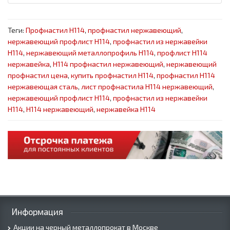
Теги:
Профнастил Н114
,
профнастил нержавеющий
,
нержавеющий профлист Н114
,
профнастил из нержавейки
Н114
,
нержавеющий металлопрофиль Н114
,
профлист Н114
нержавейка
,
Н114 профнастил нержавеющий
,
нержавеющий
профнастил цена
,
купить профнастил Н114
,
профнастил Н114
нержавеющая сталь
,
лист профнастила Н114 нержавеющий
,
нержавеющий профлист Н114
,
профнастил из нержавейки
Н114
,
Н114 нержавеющий
,
нержавейка Н114
Информация
Акции на черный металлопрокат в Москве