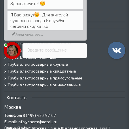
Просечно-вытяжной лист (ПВЛ)
Здравствуйте!
Лист рифленый
Я Вас вижу)
. Для жителей
Лист оцинкованный
чудесного города Колумбус
сегодня скидка 5%
Трубы
Анна
печатает...
Трубы горячедеформированные
Труба холоднодеформированная
Введите сообщение
Трубы ВГП (Водогазопроводные)
Трубы ВГП оцинкованные
Трубы электросварные круглые
Трубы электросварные квадратные
Трубы электросварные прямоугольные
Трубы электросварные оцинкованные
Контакты
Москва
Телефон:
8 (499) 450‑97-07
E-mail:
info@chernyjmetall.ru
Главный офис:
Москва, улица Железнодорожная, дом 2,