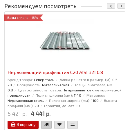
Рекомендуем посмотреть
Ваша скидка: -18%
Нержавеющий профнастил С20 AISI 321 0.8
Бренд товара:
Северсталь
Длина режется в размер, (м):
0,5 -
20
Поверхность:
Металлическая
Толщина металла, мм.:
0.8
Цветостойкость товара:
Не применяется к металлической
поверхности
Полная ширина (мм):
1140
Материал:
Нержавеющая сталь
Полезная ширина (мм):
1100
Высота
профиля (мм.):
20
Гарантия, до, лет:
10
5 421 р.
4 441 р.
В корзину