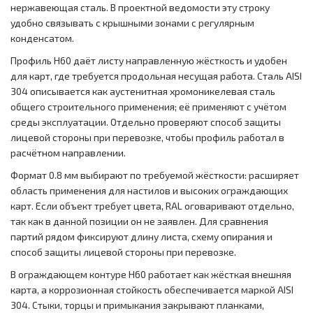
нержавеющая сталь. В проектной ведомости эту строку
удобно связывать с крышными зонами с регулярным
конденсатом.
Профиль Н60 даёт листу направленную жёсткость и удобен
для карт, где требуется продольная несущая работа. Сталь AISI
304 описывается как аустенитная хромоникелевая сталь
общего строительного применения; её применяют с учётом
среды эксплуатации. Отдельно проверяют способ защиты
лицевой стороны при перевозке, чтобы профиль работал в
расчётном направлении.
Формат 0.8 мм выбирают по требуемой жёсткости: расширяет
область применения для настилов и высоких ограждающих
карт. Если объект требует цвета, RAL оговаривают отдельно,
так как в данной позиции он не заявлен. Для сравнения
партий рядом фиксируют длину листа, схему опирания и
способ защиты лицевой стороны при перевозке.
В ограждающем контуре Н60 работает как жёсткая внешняя
карта, а коррозионная стойкость обеспечивается маркой AISI
304. Стыки, торцы и примыкания закрывают планками,