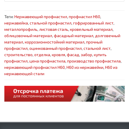
Теги:
Нержавеющий профнастил
,
профнастил Н60
,
нержавейка
,
стальной профнастил
,
гофрированный лист
,
металлопрофиль
,
листовая сталь
,
кровельный материал
,
облицовочный материал
,
фасадный материал
,
долговечный
материал
,
коррозионностойкий материал
,
прочный
профнастил
,
оцинкованный профнастил
,
стальной лист
,
строительство
,
отделка
,
кровля
,
фасад
,
забор
,
купить
профнастил
,
цена профнастила
,
производство профнастила
,
нержавеющий профнастил Н60
,
Н60 из нержавейки
,
Н60 из
нержавеющей стали