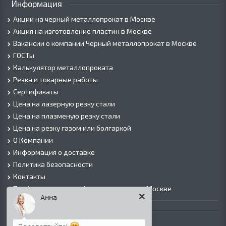
Информация
Акции на черный металлопрокат в Москве
Акция на изготовление пластин в Москве
Вакансии о компании Черный металлопрокат в Москве
ГОСТы
Калькулятор металлопроката
Резка и токарные работы
Сертификаты
Цена на лазерную резку стали
Цена на плазменую резку стали
Цена на резку газом или болгаркой
О Компании
Информация о доставке
Политика безопасности
Контакты
Прайс лист на черный металлопрокат в Москве
Анна
Листовой прокат
Лист г/к