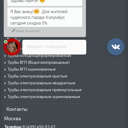
Здравствуйте!
Лист х/к
Я Вас вижу)
. Для жителей
Просечно-вытяжной лист (ПВЛ)
чудесного города Колумбус
Лист рифленый
сегодня скидка 5%
Лист оцинкованный
Анна
печатает...
Трубы
Введите сообщение
Трубы горячедеформированные
Труба холоднодеформированная
Трубы ВГП (Водогазопроводные)
Трубы ВГП оцинкованные
Трубы электросварные круглые
Трубы электросварные квадратные
Трубы электросварные прямоугольные
Трубы электросварные оцинкованные
Контакты
Москва
Телефон:
8 (499) 450‑97-07