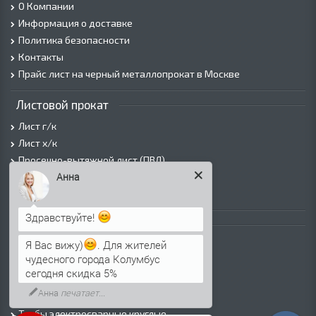
О Компании
Информация о доставке
Политика безопасности
Контакты
Прайс лист на черный металлопрокат в Москве
Листовой прокат
Лист г/к
Лист х/к
Просечно-вытяжной лист (ПВЛ)
Анна
Лист рифленый
Лист оцинкованный
Здравствуйте!
Трубы
Я Вас вижу)
. Для жителей
Трубы горячедеформированные
чудесного города Колумбус
Труба холоднодеформированная
сегодня скидка 5%
Трубы ВГП (Водогазопроводные)
Анна
печатает...
Трубы ВГП оцинкованные
Трубы электросварные круглые