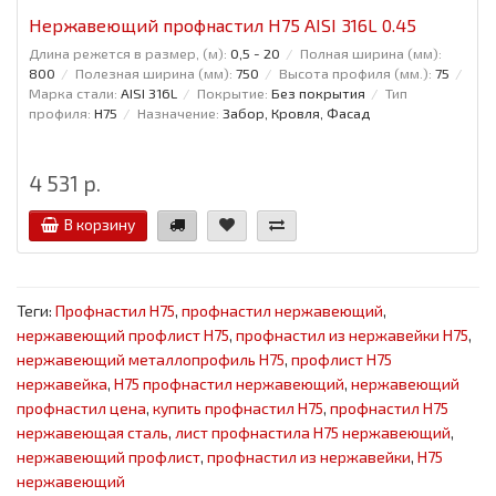
Нержавеющий профнастил H75 AISI 316L 0.45
Длина режется в размер, (м):
0,5 - 20
Полная ширина (мм):
800
Полезная ширина (мм):
750
Высота профиля (мм.):
75
Марка стали:
AISI 316L
Покрытие:
Без покрытия
Тип
профиля:
Н75
Назначение:
Забор, Кровля, Фасад
4 531 р.
В корзину
Теги:
Профнастил Н75
,
профнастил нержавеющий
,
нержавеющий профлист Н75
,
профнастил из нержавейки Н75
,
нержавеющий металлопрофиль Н75
,
профлист Н75
нержавейка
,
Н75 профнастил нержавеющий
,
нержавеющий
профнастил цена
,
купить профнастил Н75
,
профнастил Н75
нержавеющая сталь
,
лист профнастила Н75 нержавеющий
,
нержавеющий профлист
,
профнастил из нержавейки
,
Н75
нержавеющий