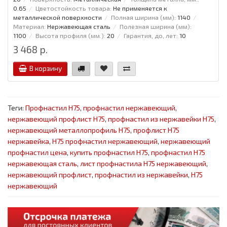
0.65
Цветостойкость товара:
Не применяется к
металлической поверхности
Полная ширина (мм):
1140
Материал:
Нержавеющая сталь
Полезная ширина (мм):
1100
Высота профиля (мм.):
20
Гарантия, до, лет:
10
3 468 р.
В корзину
Теги:
Профнастил Н75
,
профнастил нержавеющий
,
нержавеющий профлист Н75
,
профнастил из нержавейки Н75
,
нержавеющий металлопрофиль Н75
,
профлист Н75
нержавейка
,
Н75 профнастил нержавеющий
,
нержавеющий
профнастил цена
,
купить профнастил Н75
,
профнастил Н75
нержавеющая сталь
,
лист профнастила Н75 нержавеющий
,
нержавеющий профлист
,
профнастил из нержавейки
,
Н75
нержавеющий