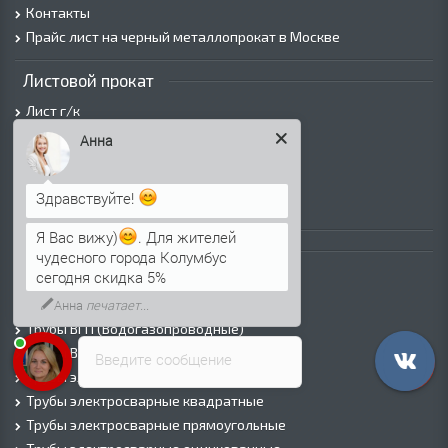
Контакты
Прайс лист на черный металлопрокат в Москве
Листовой прокат
Лист г/к
Лист х/к
Анна
Просечно-вытяжной лист (ПВЛ)
Лист рифленый
Здравствуйте!
Лист оцинкованный
Я Вас вижу)
. Для жителей
Трубы
чудесного города Колумбус
сегодня скидка 5%
Трубы горячедеформированные
Анна
печатает...
Труба холоднодеформированная
Трубы ВГП (Водогазопроводные)
Трубы ВГП оцинкованные
Введите сообщение
Трубы электросварные круглые
Трубы электросварные квадратные
Трубы электросварные прямоугольные