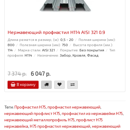
Нержавеющий профнастил Н114 AISI 321 0.9
Длина режется в размер, (м):
0,5 - 20
Полная ширина (мм):
800
Полезная ширина (мм):
750
Высота профиля (мм.):
114
Марка стали:
AISI 321
Покрытие:
Без покрытия
Тип
профиля:
Н114
Назначение:
Забор, Кровля, Фасад
7 374 р.
6 047 р.
В корзину
Теги:
Профнастил Н75
,
профнастил нержавеющий
,
нержавеющий профлист Н75
,
профнастил из нержавейки Н75
,
нержавеющий металлопрофиль Н75
,
профлист Н75
нержавейка
,
Н75 профнастил нержавеющий
,
нержавеющий