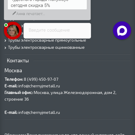
Труба холоднодеформированная
сегодня скидка 5%
Трубы ВГП (Водогазопроводные)
Анна
печатает...
Трубы ВГП оцинкованные
Трубы электросварные круглые
Введите сообщение
Трубы электросварные квадратные
Трубы электросварные прямоугольные
Трубы электросварные оцинкованные
Контакты
Москва
Телефон:
8 (499) 450‑97-07
E-mail:
info@chernyjmetall.ru
Главный офис:
Москва, улица Железнодорожная, дом 2,
строение 36
E-mail:
info@chernyjmetall.ru
Обращаем Ваше внимание на то, что данный интернет-сайт