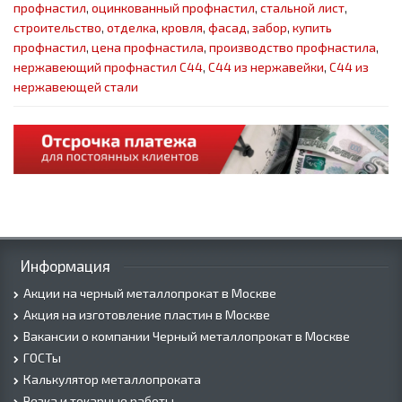
профнастил
,
оцинкованный профнастил
,
стальной лист
,
строительство
,
отделка
,
кровля
,
фасад
,
забор
,
купить
профнастил
,
цена профнастила
,
производство профнастила
,
нержавеющий профнастил С44
,
С44 из нержавейки
,
С44 из
нержавеющей стали
Информация
Акции на черный металлопрокат в Москве
Акция на изготовление пластин в Москве
Вакансии о компании Черный металлопрокат в Москве
ГОСТы
Калькулятор металлопроката
Резка и токарные работы