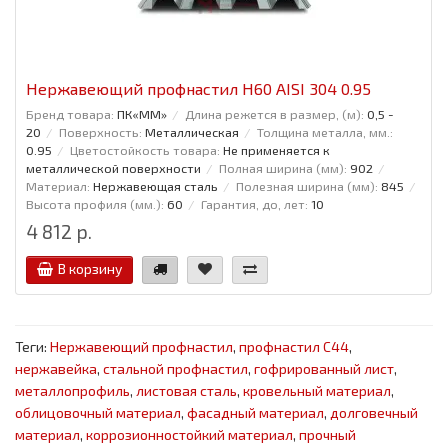
Нержавеющий профнастил Н60 AISI 304 0.95
Бренд товара:
ПК«ММ»
Длина режется в размер, (м):
0,5 -
20
Поверхность:
Металлическая
Толщина металла, мм.:
0.95
Цветостойкость товара:
Не применяется к
металлической поверхности
Полная ширина (мм):
902
Материал:
Нержавеющая сталь
Полезная ширина (мм):
845
Высота профиля (мм.):
60
Гарантия, до, лет:
10
4 812 р.
В корзину
Теги:
Нержавеющий профнастил
,
профнастил С44
,
нержавейка
,
стальной профнастил
,
гофрированный лист
,
металлопрофиль
,
листовая сталь
,
кровельный материал
,
облицовочный материал
,
фасадный материал
,
долговечный
материал
,
коррозионностойкий материал
,
прочный