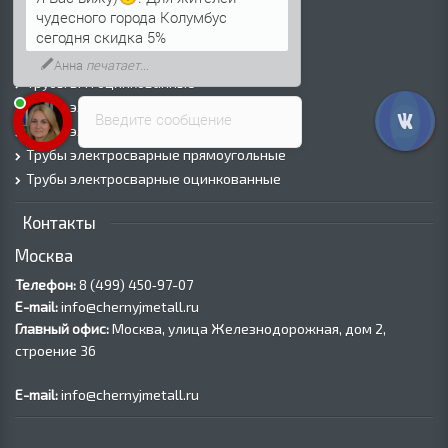
Трубы горячедеформированные
чудесного города Колумбус
Труба холоднодеформированная
сегодня скидка 5%
Трубы ВГП (Водогазопроводные)
Анна
печатает...
Трубы ВГП оцинкованные
Трубы электросварные круглые
Введите сообщение
Трубы электросварные квадратные
Трубы электросварные прямоугольные
Трубы электросварные оцинкованные
Контакты
Москва
Телефон:
8 (499) 450‑97-07
E-mail:
info@chernyjmetall.ru
Главный офис:
Москва, улица Железнодорожная, дом 2,
строение 36
E-mail:
info@chernyjmetall.ru