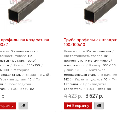
 профильная квадратная
Труба профильная квадра
00x2
100x100x10
ность:
Металлическая
Поверхность:
Металлическая
тойкость товара:
Не
Цветостойкость товара:
Не
яется к металлической
применяется к металлической
ности
Размер:
100x100
поверхности
Размер:
100x100
12000
Материал:
Длина:
12000
Материал:
еющая сталь
В наличие:
СПб и
Нержавеющая сталь
В наличие
Гарантия, до, лет:
10
Тип:
МСК
Гарантия, до, лет:
10
Тип
ая
Производитель:
Стальная
Производитель:
таль
ГОСТ:
8639-82
Северсталь
ГОСТ:
13663-86
 р.
4 423 р.
3 627 р.
 корзину
В корзину