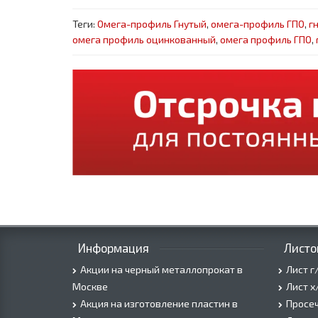
Теги:
Омега-профиль Гнутый
,
омега-профиль ГПО
,
г
омега профиль оцинкованный
,
омега профиль ГПО
,
Информация
Листо
Акции на черный металлопрокат в
Лист г
Москве
Лист х
Акция на изготовление пластин в
Просеч