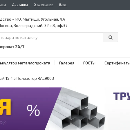
аты
Доставка
О компании
Блог
дство - МО, Мытищи, Угольная, 4А
осква, Волгоградский, 32, к8, оф.37
прокат 24/7
ькулятор металлопроката
Галерея
ГОСТы
Сертификат
й 15-1.5 Полиэстер RAL9003