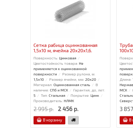
Сетка рабица оцинкованная
Труба
1,5x10 м, ячейка 20x20x1,6.
100x1
Поверхность:
Цинковая
Поверх
Цветостойкость товара:
Не
Цветос
применяется к оцинкованной
примен
поверхности
Размер рулона, м:
поверх
1,5x10
Размер ячейки, мм:
20x20
Длина:
Материал:
Оцинкованная сталь
В
Нержав
наличие:
СПб и МСК
Гарантия, до, лет:
МСК
5
Тип:
Стальная
Покрытие:
Цинк
Стальн
Производитель:
НЛМК
Северс
2 995 р.
2 456 р.
3 857
В корзину
В