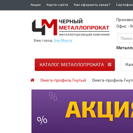
Акции
Карта-сайта
Как оформить заказ?
Сертифик
Произво
Офис - М
Ваш город:
Эль-Монте
Металло
КАТАЛОГ МЕТАЛЛОПРОКАТА
Кал
Омега-профиль Гнутый
Омега-профиль Гнуты