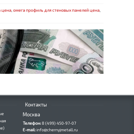
а цена
,
омега профиль для стеновых панелей цена
,
Контакты
ые
Москва
ная
Телефон:
8 (499) 450‑97-07
е)
E-mail:
info@chernyjmetall.ru