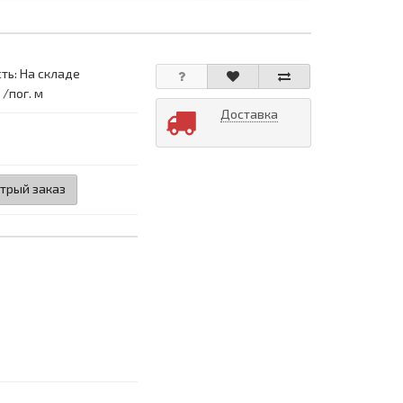
ть: На складе
 /пог. м
Доставка
трый заказ