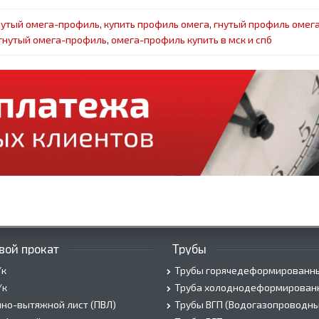
нутый омега-профиль
,
купить профиль омега
,
гнутый профиль омег
гнутый омега-профиль
,
омега-профиль купить в мск и спб
вой прокат
Трубы
/к
Трубы горячедеформированн
/к
Труба холоднодеформирован
но-вытяжной лист (ПВЛ)
Трубы ВГП (Водогазопроводны