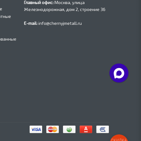
Главный офис:
Москва, улица
е
Железнодорожная, дом 2, строение 36
атные
E-mail:
info@chernyjmetall.ru
ованные
СКИДКА