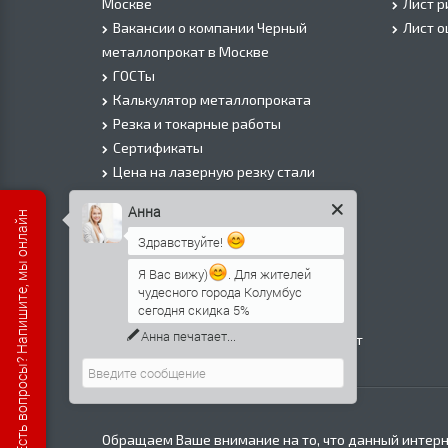
Москве
Лист 
Вакансии о компании Черный
Лист 
металлопрокат в Москве
ГОСТы
Калькулятор металлопроката
Резка и токарные работы
Сертификаты
Цена на лазерную резку стали
Цена на плазменую резку стали
Анна
Есть вопросы? Напишите, мы онлайн
Цена на резку газом или болгаркой
Здравствуйте!
О Компании
Информация о доставке
Я Вас вижу)
. Для жителей
чудесного города Колумбус
Политика безопасности
сегодня скидка 5%
Контакты
Анна
печатает...
Прайс лист на черный металлопрокат
в Москве
Обращаем Ваше внимание на то, что данный интерн