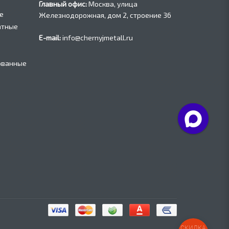
Главный офис:
Москва, улица
е
Железнодорожная, дом 2, строение 36
атные
E-mail:
info@chernyjmetall.ru
ованные
СКИДКА