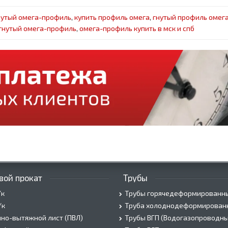
нутый омега-профиль
,
купить профиль омега
,
гнутый профиль омег
гнутый омега-профиль
,
омега-профиль купить в мск и спб
вой прокат
Трубы
/к
Трубы горячедеформированн
/к
Труба холоднодеформирован
но-вытяжной лист (ПВЛ)
Трубы ВГП (Водогазопроводны