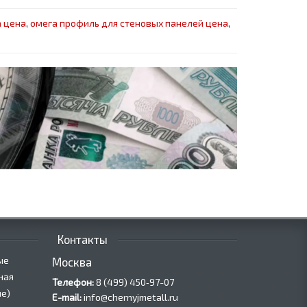
а цена
,
омега профиль для стеновых панелей цена
,
Контакты
ые
Москва
ная
Телефон:
8 (499) 450‑97-07
е)
E-mail:
info@chernyjmetall.ru