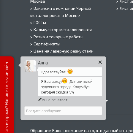
Москве
Лист 
Вакансии о компании Черный
Лист 
металлопрокат в Москве
ГОСТы
Калькулятор металлопроката
Резка и токарные работы
Сертификаты
Цена на лазерную резку стали
Цена на плазменую резку стали
Анна
Есть вопросы? Напишите, мы онлайн
Цена на резку газом или болгаркой
Здравствуйте!
О Компании
Информация о доставке
Я Вас вижу)
. Для жителей
чудесного города Колумбус
Политика безопасности
сегодня скидка 5%
Контакты
Анна
печатает...
Прайс лист на черный металлопрокат
в Москве
Обращаем Ваше внимание на то, что данный интерн