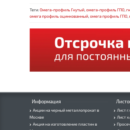
Теги:
Омега-профиль Гнутый
,
омега-профиль ГПО
,
г
омега профиль оцинкованный
,
омега профиль ГПО
,
Информация
Листо
Акции на черный металлопрокат в
Лист г
Москве
Лист х
Акция на изготовление пластин в
Просеч