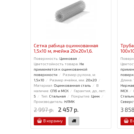
Сетка рабица оцинкованная
Труба
1,5x10 м, ячейка 20x20x1,6.
100x1
Поверхность:
Цинковая
Поверх
Цветостойкость товара:
Не
Цветос
применяется к оцинкованной
примен
поверхности
Размер рулона, м:
поверх
1,5x10
Размер ячейки, мм:
20x20
Длина:
Материал:
Оцинкованная сталь
В
Нержав
наличие:
СПб и МСК
Гарантия, до, лет:
МСК
5
Тип:
Стальная
Покрытие:
Цинк
Стальн
Производитель:
НЛМК
Северс
2 997 р.
2 457 р.
3 858
В корзину
В