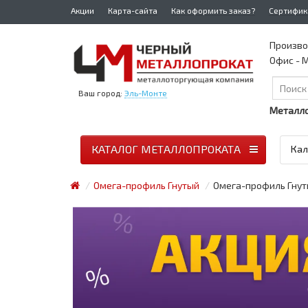
Акции
Карта-сайта
Как оформить заказ?
Сертифик
Произво
Офис - М
Ваш город:
Эль-Монте
Металло
КАТАЛОГ МЕТАЛЛОПРОКАТА
Кал
Омега-профиль Гнутый
Омега-профиль Гнут