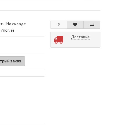
ть: На складе
 /пог. м
Доставка
трый заказ