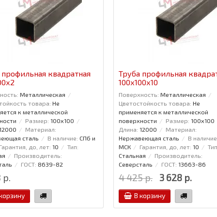
 профильная квадратная
Труба профильная квадра
00x2
100x100x10
ность:
Металлическая
Поверхность:
Металлическая
тойкость товара:
Не
Цветостойкость товара:
Не
яется к металлической
применяется к металлической
ности
Размер:
100x100
поверхности
Размер:
100x100
12000
Материал:
Длина:
12000
Материал:
еющая сталь
В наличие:
СПб и
Нержавеющая сталь
В наличие
Гарантия, до, лет:
10
Тип:
МСК
Гарантия, до, лет:
10
Тип
ая
Производитель:
Стальная
Производитель:
таль
ГОСТ:
8639-82
Северсталь
ГОСТ:
13663-86
 р.
4 425 р.
3 628 р.
 корзину
В корзину