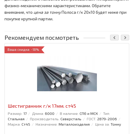
физико-механическими характеристиками. Обратите
внимание, что
цена за тонну
Полоса г/к 20x10 будет ниже при
покупке крупной партии.
Рекомендуем посмотреть
Ваша скидка: -18%
Шестигранник г/к 17мм. ст45
Размер:
17
Длина:
6000
В наличие:
СПб и МСК
Тип:
Стальная
Производитель:
Северсталь
ГОСТ:
2879-2006
Марка:
Ст45
Назначение:
Металлоизделия
Цена за:
Тонну