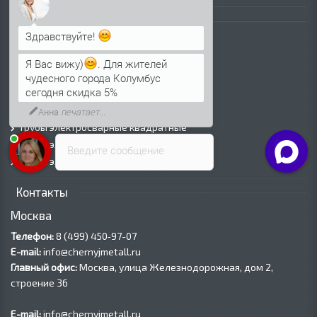
Трубы
Здравствуйте!
Трубы горячедеформированные
Труба холоднодеформированная
Я Вас вижу)
. Для жителей
Трубы ВГП (Водогазопроводные)
чудесного города Колумбус
сегодня скидка 5%
Трубы ВГП оцинкованные
Трубы электросварные круглые
Анна
печатает...
Трубы электросварные квадратные
Трубы электросварные прямоугольные
Введите сообщение
Трубы электросварные оцинкованные
Контакты
Москва
Телефон:
8 (499) 450‑97-07
E-mail:
info@chernyjmetall.ru
Главный офис:
Москва, улица Железнодорожная, дом 2,
строение 36
E-mail:
info@chernyjmetall.ru