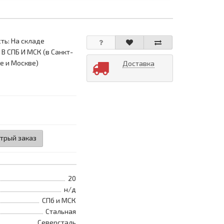
ть: На складе
 В СПБ И МСК (в Санкт-
е и Москве)
Доставка
трый заказ
20
н/д
СПб и МСК
Стальная
Северсталь