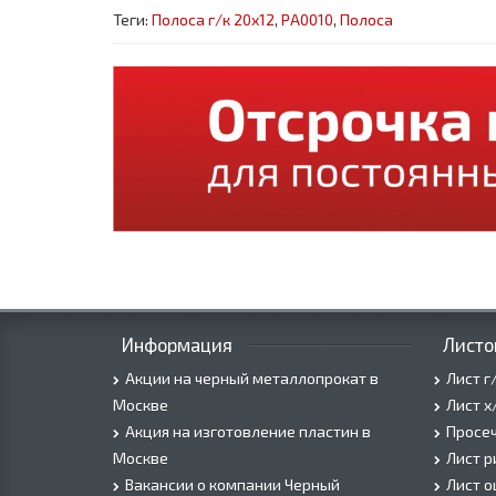
Теги:
Полоса г/к 20x12
,
PA0010
,
Полоса
Информация
Листо
Акции на черный металлопрокат в
Лист г
Москве
Лист х
Акция на изготовление пластин в
Просеч
Москве
Лист 
Вакансии о компании Черный
Лист 