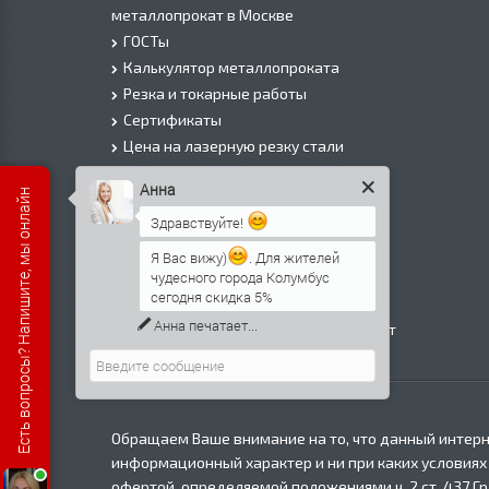
металлопрокат в Москве
ГОСТы
Калькулятор металлопроката
Резка и токарные работы
Сертификаты
Цена на лазерную резку стали
Цена на плазменую резку стали
Анна
Есть вопросы? Напишите, мы онлайн
Цена на резку газом или болгаркой
Здравствуйте!
О Компании
Информация о доставке
Я Вас вижу)
. Для жителей
чудесного города Колумбус
Политика безопасности
сегодня скидка 5%
Контакты
Анна
печатает...
Прайс лист на черный металлопрокат
в Москве
Обращаем Ваше внимание на то, что данный интерн
информационный характер и ни при каких условиях
офертой, определяемой положениями ч. 2 ст. 437 Г