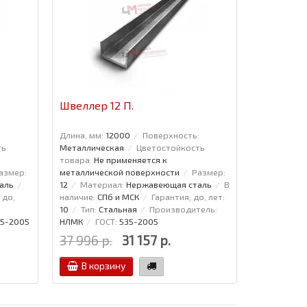
Швеллер 12 П.
:
Длина, мм:
12000
Поверхность:
ть
Металлическая
Цветостойкость
товара:
Не применяется к
азмер:
металлической поверхности
Размер:
аль
12
Материал:
Нержавеющая сталь
В
 до,
наличие:
СПб и МСК
Гарантия, до, лет:
10
Тип:
Стальная
Производитель:
35-2005
НЛМК
ГОСТ:
535-2005
37 996 р.
31 157 р.
В корзину