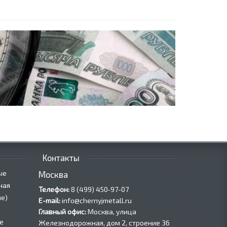
Контакты
ые
Москва
ная
Телефон:
8 (499) 450‑97-07
е)
E-mail:
info@chernyjmetall.ru
Главный офис:
Москва, улица
е
Железнодорожная, дом 2, строение 36