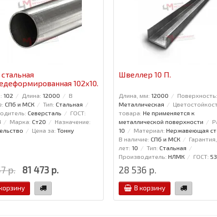
 стальная
Швеллер 10 П.
едеформированная 102x10.
:
102
Длина:
12000
В
Длина, мм:
12000
Поверхность
е:
СПб и МСК
Тип:
Стальная
Металлическая
Цветостойкос
одитель:
Северсталь
ГОСТ:
товара:
Не применяется к
8
Марка:
Ст20
Назначение:
металлической поверхности
Р
ельство
Цена за:
Тонну
10
Материал:
Нержавеющая ст
В наличие:
СПб и МСК
Гарантия,
лет:
10
Тип:
Стальная
Производитель:
НЛМК
ГОСТ:
5
7 р.
81 473 р.
28 536 р.
 корзину
В корзину