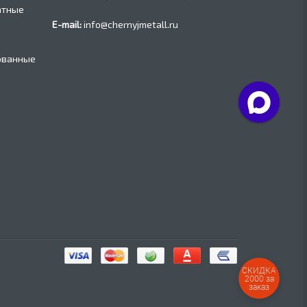
атные
E-mail:
info@chernyjmetall.ru
ованные
СКИДКА
2000 за
заказ