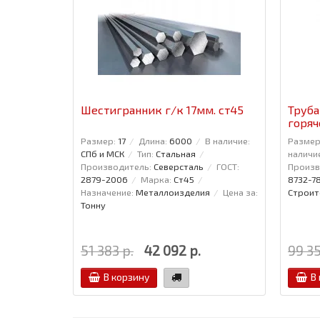
Шестигранник г/к 17мм. ст45
Труба
горяч
Размер:
17
Длина:
6000
В наличие:
Размер
СПб и МСК
Тип:
Стальная
наличи
Производитель:
Северсталь
ГОСТ:
Произв
2879-2006
Марка:
Ст45
8732-7
Назначение:
Металлоизделия
Цена за:
Строит
Тонну
51 383 р.
42 092 р.
99 35
В корзину
В