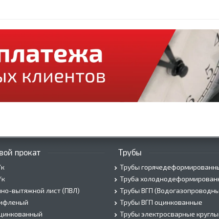
вой прокат
Трубы
/к
Трубы горячедеформированн
/к
Труба холоднодеформирован
но-вытяжной лист (ПВЛ)
Трубы ВГП (Водогазопроводны
рифленый
Трубы ВГП оцинкованные
оцинкованный
Трубы электросварные круглы