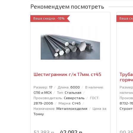
Рекомендуем посмотреть
Ваша скидка: -18%
Ваша ск
Шестигранник г/к 17мм. ст45
Труба
горяч
Размер:
17
Длина:
6000
В наличие:
Размер
СПб и МСК
Тип:
Стальная
наличи
Производитель:
Северсталь
ГОСТ:
Произв
2879-2006
Марка:
Ст45
8732-7
Назначение:
Металлоизделия
Цена за:
Строит
Тонну
51 383 р.
42 092 р.
99 35