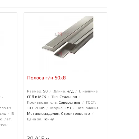
Полоса г/к 50x8
:
Размер:
50
Длина:
н/д
В наличие:
ть
СПб и МСК
Тип:
Стальная
Производитель:
Северсталь
ГОСТ:
азмер:
103-2006
Марка:
Ст3
Назначение:
аль
В
Металлоизделия, Строительство
о, лет:
Цена за:
Тонну
ель:
39 415 р.