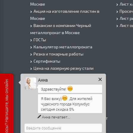
Москве
Лист х
Акция на изготовление пластин в
Просеч
Москве
Лист 
Вакансии о компании Черный
Лист 
металлопрокат в Москве
ГОСТы
Калькулятор металлопроката
Резка и токарные работы
Сертификаты
Цена на лазерную резку стали
Цена на плазменую резку стали
Анна
Есть вопросы? Напишите, мы онлайн
Цена на резку газом или болгаркой
Здравствуйте!
О Компании
Информация о доставке
Я Вас вижу)
. Для жителей
чудесного города Колумбус
Политика безопасности
сегодня скидка 5%
Контакты
Анна
печатает...
Прайс лист на черный металлопрокат
в Москве