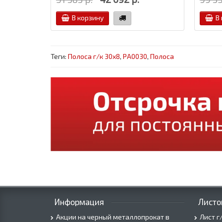
В корзину
В
Теги:
Полоса г/к 30x8
,
PA0030
,
Полоса
Информация
Листо
Акции на черный металлопрокат в
Лист г