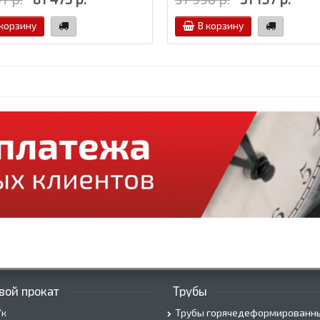
 корзину
В корзину
вой прокат
Трубы
/к
Трубы горячедеформированн