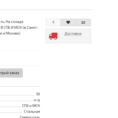
ть: На складе
 В СПБ И МСК (в Санкт-
е и Москве)
Доставка
трый заказ
30
н/д
СПб и МСК
Стальная
Северсталь