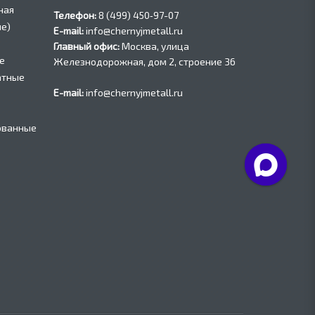
ная
Телефон:
8 (499) 450‑97-07
е)
E-mail:
info@chernyjmetall.ru
Главный офис:
Москва, улица
е
Железнодорожная, дом 2, строение 36
атные
E-mail:
info@chernyjmetall.ru
ованные