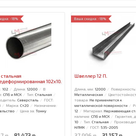
идка: -18%
Ваша скидка: -18%
 стальная
Швеллер 12 П.
едеформированная 102x10.
:
102
Длина:
12000
В
Длина, мм:
12000
Поверхность
е:
СПб и МСК
Тип:
Стальная
Металлическая
Цветостойкос
одитель:
Северсталь
ГОСТ:
товара:
Не применяется к
8
Марка:
Ст20
Назначение:
металлической поверхности
Р
ельство
Цена за:
Тонну
12
Материал:
Нержавеющая ст
наличие:
СПб и МСК
Гарантия, д
10
Тип:
Стальная
Производит
НЛМК
ГОСТ:
535-2005
7 р.
81 473 р.
37 996 р.
31 157 р.