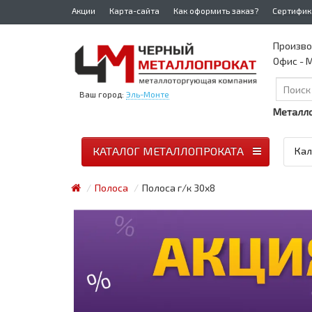
Акции
Карта-сайта
Как оформить заказ?
Сертифик
Произво
Офис - М
Ваш город:
Эль-Монте
Металло
КАТАЛОГ МЕТАЛЛОПРОКАТА
Кал
Полоса
Полоса г/к 30x8