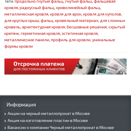
Теги:
продольно гнутый фальц
,
гнутый фальц
,
фальцевая
кровля
,
радиусный фальц
,
криволинейный фальц
,
металлическая кровля
,
кровля для арок
,
кровля для куполов
,
для круглых крыш
,
фальц
,
кровельный материал
,
для сложных
кровель
,
архитектурная кровля
,
бесшовные решения
,
скрытый
крепеж
,
герметичная кровля
,
эстетичная кровля
,
металлические панели
,
профиль для кровли
,
уникальные
формы кровли
Информация
Акции на черный металлопрокат в Москве
Акция на изготовление пластин в Москве
Вакансии о компании Черный металлопрокат в Москве