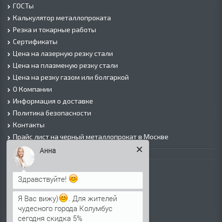
ГОСТы
Калькулятор металлопроката
Резка и токарные работы
Сертификаты
Цена на лазерную резку стали
Цена на плазменую резку стали
Цена на резку газом или болгаркой
О Компании
Информация о доставке
Политика безопасности
Контакты
Прайс лист на черный металлопрокат в Москве
Анна
Листовой прокат
Лист г/к
Здравствуйте!
Лист х/к
Просечно-вытяжной лист (ПВЛ)
Я Вас вижу)
. Для жителей
чудесного города Колумбус
Лист рифленый
сегодня скидка 5%
Лист оцинкованный