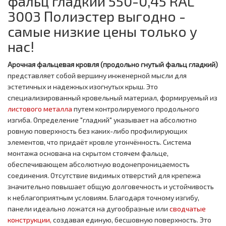
фальц гладкий 550-0,45 RAL
3003 Полиэстер выгодно -
самые низкие цены только у
нас!
Арочная фальцевая кровля (продольно гнутый фальц гладкий)
представляет собой вершину инженерной мысли для
эстетичных и надежных изогнутых крыш. Это
специализированный кровельный материал, формируемый из
листового металла
путем контролируемого продольного
изгиба. Определение "гладкий" указывает на абсолютно
ровную поверхность без каких-либо профилирующих
элементов, что придаёт кровле утончённость. Система
монтажа основана на скрытом стоячем фальце,
обеспечивающем абсолютную водонепроницаемость
соединения. Отсутствие видимых отверстий для крепежа
значительно повышает общую долговечность и устойчивость
к неблагоприятным условиям. Благодаря точному изгибу,
панели идеально ложатся на дугообразные или
сводчатые
конструкции,
создавая единую, бесшовную поверхность. Это