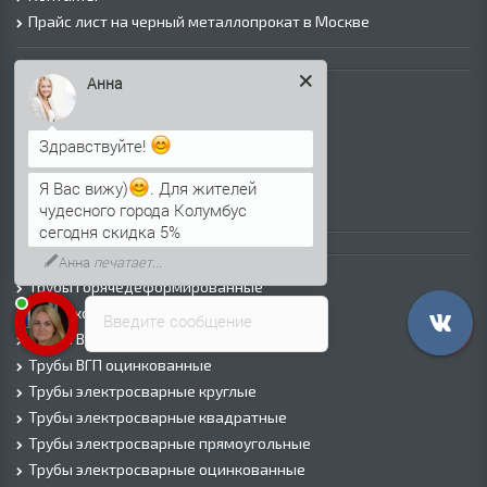
Прайс лист на черный металлопрокат в Москве
Листовой прокат
Анна
Лист г/к
Лист х/к
Здравствуйте!
Просечно-вытяжной лист (ПВЛ)
Лист рифленый
Я Вас вижу)
. Для жителей
Лист оцинкованный
чудесного города Колумбус
сегодня скидка 5%
Трубы
Анна
печатает...
Трубы горячедеформированные
Труба холоднодеформированная
Введите сообщение
Трубы ВГП (Водогазопроводные)
Трубы ВГП оцинкованные
Трубы электросварные круглые
Трубы электросварные квадратные
Трубы электросварные прямоугольные
Трубы электросварные оцинкованные