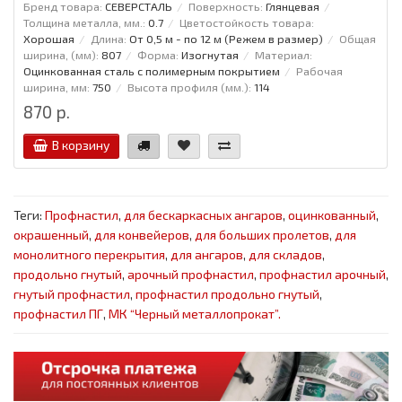
Бренд товара:
СЕВЕРСТАЛЬ
Поверхность:
Глянцевая
Толщина металла, мм.:
0.7
Цветостойкость товара:
Хорошая
Длина:
От 0,5 м - по 12 м (Режем в размер)
Общая
ширина, (мм):
807
Форма:
Изогнутая
Материал:
Оцинкованная сталь с полимерным покрытием
Рабочая
ширина, мм:
750
Высота профиля (мм.):
114
870 р.
В корзину
Теги:
Профнастил
,
для бескаркасных ангаров
,
оцинкованный
,
окрашенный
,
для конвейеров
,
для больших пролетов
,
для
монолитного перекрытия
,
для ангаров
,
для складов
,
продольно гнутый
,
арочный профнастил
,
профнастил арочный
,
гнутый профнастил
,
профнастил продольно гнутый
,
профнастил ПГ
,
МК “Черный металлопрокат”.