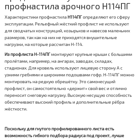
профнастила арочного Н114ПГ
Характеристики профнастила
Н114ПГ
определяют его сферу
эксплуатации. Рельефный жёсткий профлист не используют
для сводчатых конструкций, козырьков и навесов маленьких
размеров, так как на них не приходятся внушительные
нагрузки, на которые рассчитан Н-114.
Из профлиста Н-114ПГ
монтируют крупные крыши с большими
пролётами, например, на ангарах, заводах, складах,
стадионах. Для кровель используют лицевую сторону А с
узкими гребнями и широкими подошвами гофр. Н-114ПГ можно
монтировать на редкую обрешётку. Это самонесущий
профлист, он самостоятельно «держит» свой вес и отлично
переносит снеговую нагрузку. Высокую несущую способность
обеспечивают высокий профиль и дополнительные рёбра
жёсткости.
Поскольку для гнутого профилированного листа есть
возможность гибкого подбора радиуса под проект, лучше