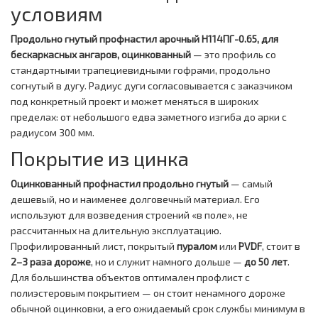
условиям
Продольно гнутый профнастил арочный H114ПГ-0.65, для
бескаркасных ангаров, оцинкованный
— это профиль со
стандартными трапециевидными гофрами, продольно
согнутый в дугу. Радиус дуги согласовывается с заказчиком
под конкретный проект и может меняться в широких
пределах: от небольшого едва заметного изгиба до арки с
радиусом 300 мм.
Покрытие из цинка
Оцинкованный профнастил продольно гнутый
— самый
дешевый, но и наименее долговечный материал. Его
используют для возведения строений «в поле», не
рассчитанных на длительную эксплуатацию.
Профилированный лист, покрытый
пуралом
или
PVDF
, стоит в
2–3 раза дороже
, но и служит намного дольше —
до 50 лет
.
Для большинства объектов оптимален профлист с
полиэстеровым покрытием — он стоит ненамного дороже
обычной оцинковки, а его ожидаемый срок службы минимум в