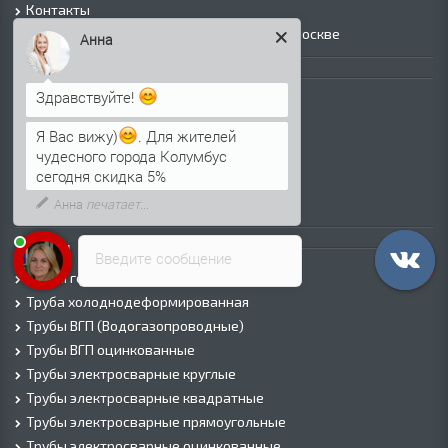
Контакты
Прайс лист на черный металлопрокат в Москве
Анна
Листовой прокат
Лист г/к
Здравствуйте!
Лист х/к
Я Вас вижу)
. Для жителей
Просечно-вытяжной лист (ПВЛ)
чудесного города Колумбус
Лист рифленый
сегодня скидка 5%
Лист оцинкованный
Трубы
Введите сообщение
Трубы горячедеформированные
Труба холоднодеформированная
Трубы ВГП (Водогазопроводные)
Трубы ВГП оцинкованные
Трубы электросварные круглые
Трубы электросварные квадратные
Трубы электросварные прямоугольные
Трубы электросварные оцинкованные