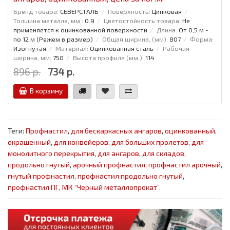
Бренд товара:
СЕВЕРСТАЛЬ
Поверхность:
Цинковая
Толщина металла, мм.:
0.9
Цветостойкость товара:
Не
применяется к оцинкованной поверхности
Длина:
От 0,5 м -
по 12 м (Режем в размер)
Общая ширина, (мм):
807
Форма:
Изогнутая
Материал:
Оцинкованная сталь
Рабочая
ширина, мм:
750
Высота профиля (мм.):
114
896 р.
734 р.
В корзину
Теги:
Профнастил
,
для бескаркасных ангаров
,
оцинкованный
,
окрашенный
,
для конвейеров
,
для больших пролетов
,
для
монолитного перекрытия
,
для ангаров
,
для складов
,
продольно гнутый
,
арочный профнастил
,
профнастил арочный
,
гнутый профнастил
,
профнастил продольно гнутый
,
профнастил ПГ
,
МК “Черный металлопрокат”.