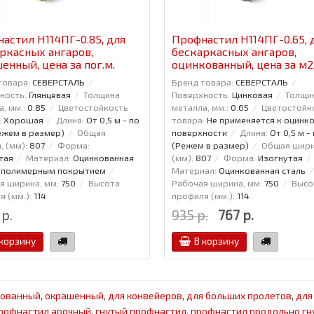
астил H114ПГ-0.85, для
Профнастил H114ПГ-0.65, 
ркасных ангаров,
бескаркасных ангаров,
енный, цена за пог.м.
оцинкованный, цена за м2
товара:
СЕВЕРСТАЛЬ
Бренд товара:
СЕВЕРСТАЛЬ
ность:
Глянцевая
Толщина
Поверхность:
Цинковая
Толщи
, мм.:
0.85
Цветостойкость
металла, мм.:
0.65
Цветостойк
:
Хорошая
Длина:
От 0,5 м - по
товара:
Не применяется к оцинк
Режем в размер)
Общая
поверхности
Длина:
От 0,5 м - 
, (мм):
807
Форма:
(Режем в размер)
Общая шири
тая
Материал:
Оцинкованная
(мм):
807
Форма:
Изогнутая
с полимерным покрытием
Материал:
Оцинкованная сталь
я ширина, мм:
750
Высота
Рабочая ширина, мм:
750
Высо
 (мм.):
114
профиля (мм.):
114
 р.
935 р.
767 р.
 корзину
В корзину
кованный
,
окрашенный
,
для конвейеров
,
для больших пролетов
,
для
рофнастил арочный
,
гнутый профнастил
,
профнастил продольно гн