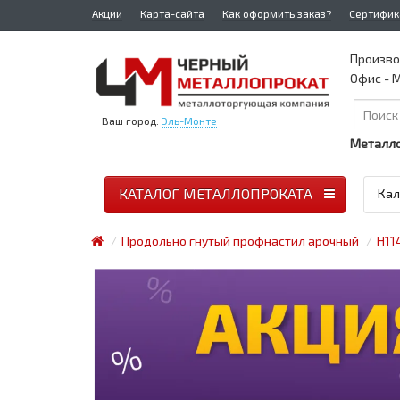
Акции
Карта-сайта
Как оформить заказ?
Сертифик
Произво
Офис - М
Ваш город:
Эль-Монте
Металло
КАТАЛОГ МЕТАЛЛОПРОКАТА
Кал
Продольно гнутый профнастил арочный
Н11