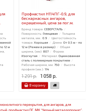
для
Профнастил H114ПГ-0.9, для
бескаркасных ангаров,
.
окрашенный, цена за пог.м.
Бренд товара:
СЕВЕРСТАЛЬ
на
Поверхность:
Глянцевая
Толщина
ость
металла, мм.:
0.9
Цветостойкость
ованной
товара:
Хорошая
Длина:
От 0,5 м - по
по 12 м
12 м (Режем в размер)
Общая
на,
ширина, (мм):
807
Форма:
Изогнутая
Материал:
Оцинкованная
сталь с полимерным покрытием
та
Рабочая ширина, мм:
750
Высота
профиля (мм.):
114
1 291 р.
1 058 р.
В корзину
 монолитного перекрытия
,
для ангаров
,
для
утый
,
профнастил ПГ
,
МК “Черный металлопрокат”.