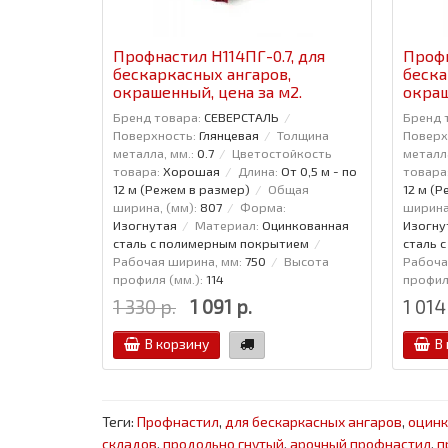
Профнастил H114ПГ-0.7, для
Профн
бескаркасных ангаров,
беска
окрашенный, цена за м2.
окраш
Бренд товара:
СЕВЕРСТАЛЬ
Бренд 
Поверхность:
Глянцевая
Толщина
Поверх
металла, мм.:
0.7
Цветостойкость
металла
товара:
Хорошая
Длина:
От 0,5 м - по
товара
12 м (Режем в размер)
Общая
12 м (
ширина, (мм):
807
Форма:
ширина
Изогнутая
Материал:
Оцинкованная
Изогну
сталь с полимерным покрытием
сталь 
Рабочая ширина, мм:
750
Высота
Рабоча
профиля (мм.):
114
профиля
1 330 р.
1 091 р.
1 014
В корзину
В
Теги:
Профнастил
,
для бескаркасных ангаров
,
оцин
складов
,
продольно гнутый
,
арочный профнастил
,
п