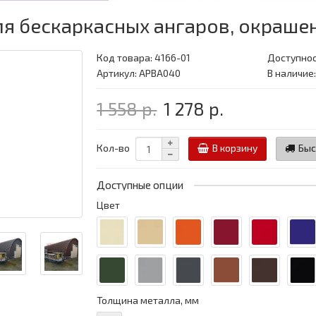
ля бескаркасных ангаров, окрашен
Код товара:
4166-01
Доступнос
Артикул: APBA040
В наличие:
1 558 р.
1 278 р.
Кол-во
В корзину
Быс
Доступные опции
Цвет
Толщина металла, мм