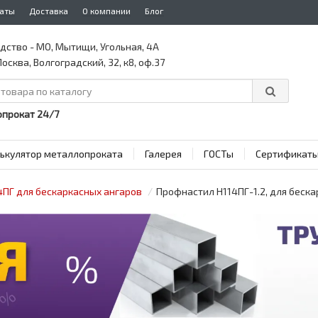
аты
Доставка
О компании
Блог
дство - МО, Мытищи, Угольная, 4А
осква, Волгоградский, 32, к8, оф.37
прокат 24/7
ькулятор металлопроката
Галерея
ГОСТы
Сертификат
4ПГ для бескаркасных ангаров
Профнастил H114ПГ-1.2, для беска