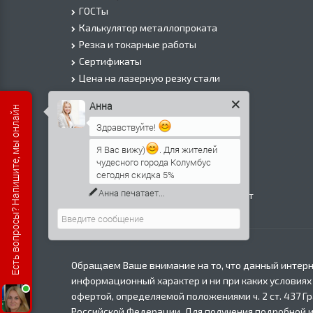
ГОСТы
Калькулятор металлопроката
Резка и токарные работы
Сертификаты
Цена на лазерную резку стали
Цена на плазменую резку стали
Анна
Есть вопросы? Напишите, мы онлайн
Цена на резку газом или болгаркой
Здравствуйте!
О Компании
Информация о доставке
Я Вас вижу)
. Для жителей
чудесного города Колумбус
Политика безопасности
сегодня скидка 5%
Контакты
Анна
печатает...
Прайс лист на черный металлопрокат
в Москве
Обращаем Ваше внимание на то, что данный интерн
информационный характер и ни при каких условиях
офертой, определяемой положениями ч. 2 ст. 437 Г
Российской Федерации. Для получения подробной 