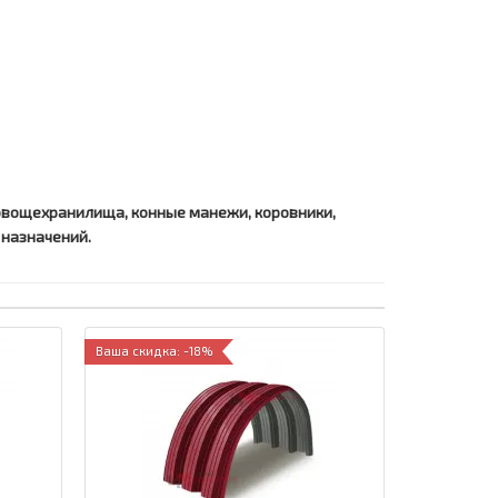
овощехранилища, конные манежи, коровники,
 назначений.
Ваша скидка: -18%