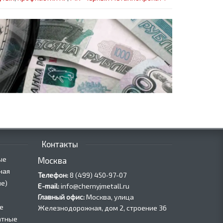
Контакты
ые
Москва
ная
Телефон:
8 (499) 450‑97-07
е)
E-mail:
info@chernyjmetall.ru
Главный офис:
Москва, улица
е
Железнодорожная, дом 2, строение 36
атные