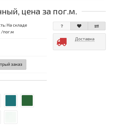
ный, цена за пог.м.
ть: На складе
 /пог.м
Доставка
трый заказ