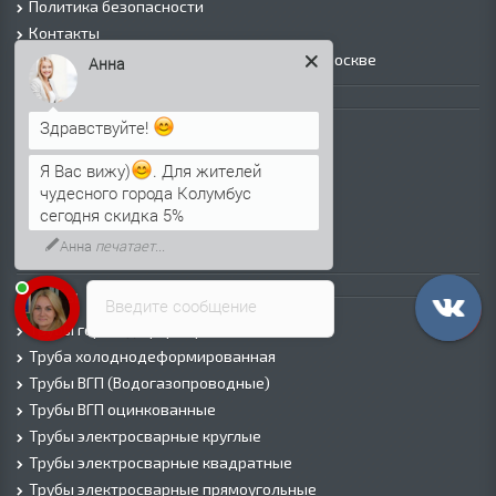
Политика безопасности
Контакты
Прайс лист на черный металлопрокат в Москве
Анна
Листовой прокат
Лист г/к
Здравствуйте!
Лист х/к
Я Вас вижу)
. Для жителей
Просечно-вытяжной лист (ПВЛ)
чудесного города Колумбус
Лист рифленый
сегодня скидка 5%
Лист оцинкованный
Трубы
Введите сообщение
Трубы горячедеформированные
Труба холоднодеформированная
Трубы ВГП (Водогазопроводные)
Трубы ВГП оцинкованные
Трубы электросварные круглые
Трубы электросварные квадратные
Трубы электросварные прямоугольные