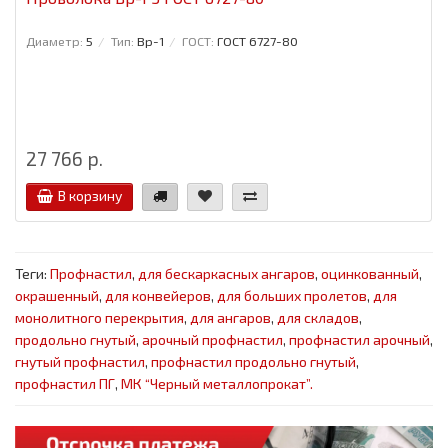
Диаметр:
5
Тип:
Вр-1
ГОСТ:
ГОСТ 6727-80
27 766 р.
В корзину
Теги:
Профнастил
,
для бескаркасных ангаров
,
оцинкованный
,
окрашенный
,
для конвейеров
,
для больших пролетов
,
для
монолитного перекрытия
,
для ангаров
,
для складов
,
продольно гнутый
,
арочный профнастил
,
профнастил арочный
,
гнутый профнастил
,
профнастил продольно гнутый
,
профнастил ПГ
,
МК “Черный металлопрокат”.