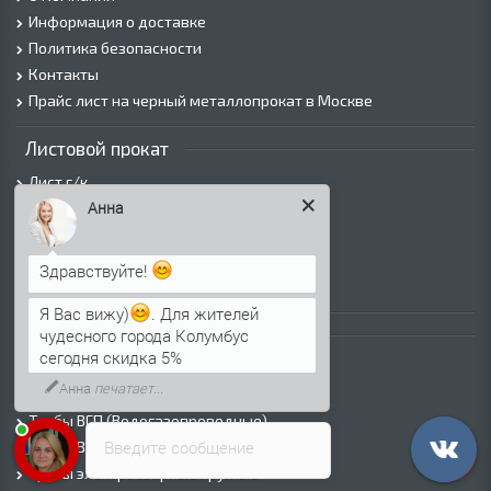
Информация о доставке
Политика безопасности
Контакты
Прайс лист на черный металлопрокат в Москве
Листовой прокат
Лист г/к
Анна
Лист х/к
Просечно-вытяжной лист (ПВЛ)
Лист рифленый
Здравствуйте!
Лист оцинкованный
Я Вас вижу)
. Для жителей
Трубы
чудесного города Колумбус
сегодня скидка 5%
Трубы горячедеформированные
Анна
печатает...
Труба холоднодеформированная
Трубы ВГП (Водогазопроводные)
Введите сообщение
Трубы ВГП оцинкованные
Трубы электросварные круглые