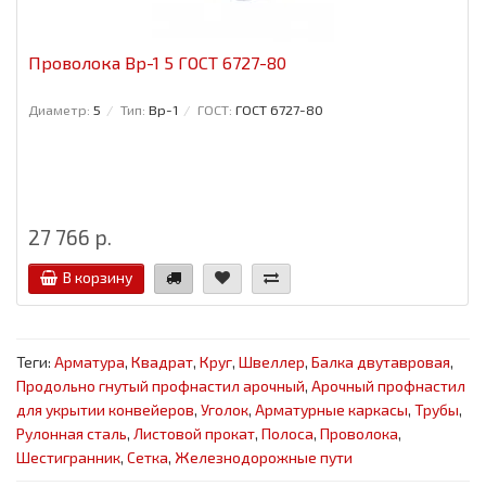
Проволока Вр-1 5 ГОСТ 6727-80
Диаметр:
5
Тип:
Вр-1
ГОСТ:
ГОСТ 6727-80
27 766 р.
В корзину
Теги:
Арматура
,
Квадрат
,
Круг
,
Швеллер
,
Балка двутавровая
,
Продольно гнутый профнастил арочный
,
Арочный профнастил
для укрытии конвейеров
,
Уголок
,
Арматурные каркасы
,
Трубы
,
Рулонная сталь
,
Листовой прокат
,
Полоса
,
Проволока
,
Шестигранник
,
Сетка
,
Железнодорожные пути