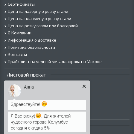
Сертификаты
Цена на лазерную резку стали
Цена на плазменую резку стали
Цена на резку газом или болгаркой
О Компании
Информация о доставке
Политика безопасности
Контакты
Прайс лист на черный металлопрокат в Москве
Листовой прокат
Лист г/к
Анна
Лист х/к
Просечно-вытяжной лист (ПВЛ)
Здравствуйте!
Лист рифленый
Лист оцинкованный
Я Вас вижу)
. Для жителей
чудесного города Колумбус
Трубы
сегодня скидка 5%