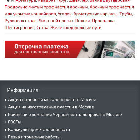
Продольно гнутый профнастил арочный
,
Арочный профнастил
для укрытии конвейеров
,
Уголок
,
Арматурные каркасы
,
Трубы
,
Рулонная сталь
,
Листовой прокат
,
Полоса
,
Проволока
,
Шестигранник
,
Сетка
,
Железнодорожные пути
Информация
Акции на черный металлопрокат в Москве
Акция на изготовление пластин в Москве
Вакансии о компании Черный металлопрокат в Москве
ГОСТы
Калькулятор металлопроката
Резка и токарные работы