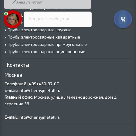
Трубы горячедеформированные
Анна
печатает...
Труба холоднодеформированная
Трубы ВГП (Водогазопроводные)
Введите сообщение
Трубы ВГП оцинкованные
Трубы электросварные круглые
Трубы электросварные квадратные
Трубы электросварные прямоугольные
Трубы электросварные оцинкованные
Контакты
Москва
Телефон:
8 (499) 450‑97-07
E-mail:
info@chernyjmetall.ru
Главный офис:
Москва, улица Железнодорожная, дом 2,
строение 36
E-mail:
info@chernyjmetall.ru