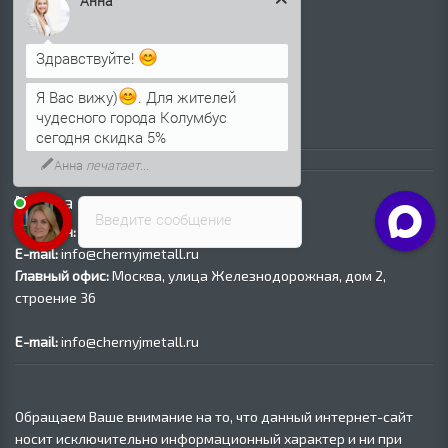
Анна
Трубы ВГП (Водогазопроводные)
Трубы ВГП оцинкованные
Трубы электросварные круглые
Здравствуйте!
Трубы электросварные квадратные
Я Вас вижу)
. Для жителей
Трубы электросварные прямоугольные
чудесного города Колумбус
Трубы электросварные оцинкованные
сегодня скидка 5%
Анна
печатает...
Контакты
Москва
Введите сообщение
Телефон:
8 (499) 450‑97-07
E-mail:
info@chernyjmetall.ru
Главный офис:
Москва, улица Железнодорожная, дом 2,
строение 36
E-mail:
info@chernyjmetall.ru
Обращаем Ваше внимание на то, что данный интернет-сайт
носит исключительно информационный характер и ни при