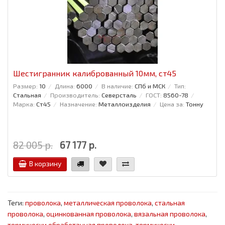
Шестигранник калиброванный 10мм, ст45
Размер:
10
Длина:
6000
В наличие:
СПб и МСК
Тип:
Стальная
Производитель:
Северсталь
ГОСТ:
8560-78
Марка:
Ст45
Назначение:
Металлоизделия
Цена за:
Тонну
82 005 р.
67 177 р.
В корзину
Теги:
проволока
,
металлическая проволока
,
стальная
проволока
,
оцинкованная проволока
,
вязальная проволока
,
термически обработанная проволока
,
термически