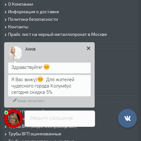
О Компании
Информация о доставке
Политика безопасности
Контакты
Прайс лист на черный металлопрокат в Москве
Листовой прокат
Анна
Лист г/к
Лист х/к
Здравствуйте!
Просечно-вытяжной лист (ПВЛ)
Я Вас вижу)
. Для жителей
Лист рифленый
чудесного города Колумбус
Лист оцинкованный
сегодня скидка 5%
Анна
печатает...
Трубы
Трубы горячедеформированные
Введите сообщение
Труба холоднодеформированная
Трубы ВГП (Водогазопроводные)
Трубы ВГП оцинкованные