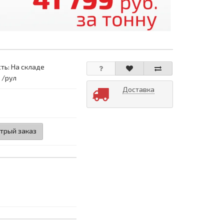
ть: На складе
 /рул
Доставка
трый заказ