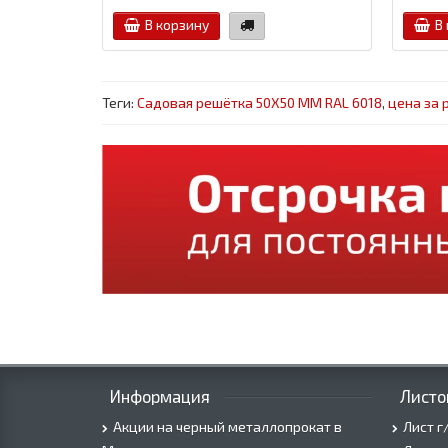
В корзину
В
Теги:
Садовая решётка 50Х50 ММ RAL 6018
,
цена за 
Информация
Листо
Акции на черный металлопрокат в
Лист г