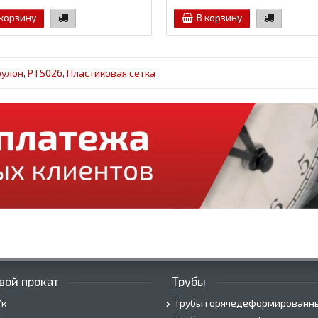
 корзину
В корзину
рулон
,
PTS026
,
Пластиковая сетка
вой прокат
Трубы
/к
Трубы горячедеформированн