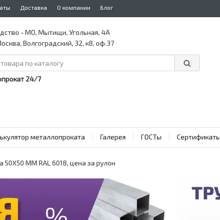
аты
Доставка
О компании
Блог
дство - МО, Мытищи, Угольная, 4А
осква, Волгоградский, 32, к8, оф.37
прокат 24/7
ькулятор металлопроката
Галерея
ГОСТы
Сертификат
 50Х50 ММ RAL 6018, цена за рулон