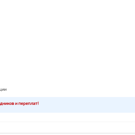
ции
дников и переплат!