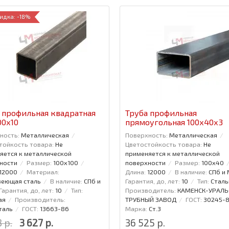
идка: -18%
 профильная квадратная
Труба профильная
00x10
прямоугольная 100x40x3
ность:
Металлическая
Поверхность:
Металлическая
тойкость товара:
Не
Цветостойкость товара:
Не
яется к металлической
применяется к металлической
ности
Размер:
100x100
поверхности
Размер:
100x40
12000
Материал:
Длина:
12000
В наличие:
СПб и
еющая сталь
В наличие:
СПб и
Гарантия, до, лет:
10
Тип:
Сталь
Гарантия, до, лет:
10
Тип:
Производитель:
КАМЕНСК-УРАЛЬ
ая
Производитель:
ТРУБНЫЙ ЗАВОД
ГОСТ:
30245-
таль
ГОСТ:
13663-86
Марка:
Ст.3
 р.
3 627 р.
36 525 р.