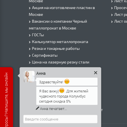
Москве
Лист х
Акция на изготовление пластин в
Просеч
Москве
Лист 
Вакансии о компании Черный
Лист 
металлопрокат в Москве
ГОСТы
Калькулятор металлопроката
Резка и токарные работы
Сертификаты
Цена на лазерную резку стали
Цена на плазменую резку стали
Анна
Есть вопросы? Напишите, мы онлайн
Цена на резку газом или болгаркой
Здравствуйте!
О Компании
Информация о доставке
Я Вас вижу)
. Для жителей
чудесного города Колумбус
Политика безопасности
сегодня скидка 5%
Контакты
Анна
печатает...
Прайс лист на черный металлопрокат
в Москве