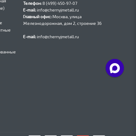
ная
Телефон:
8 (499) 450‑97-07
е)
E-mail:
info@chernyjmetall.ru
Главный офис:
Москва, улица
е
Железнодорожная, дом 2, строение 36
атные
E-mail:
info@chernyjmetall.ru
ованные