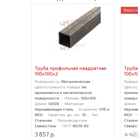
Ваша ск
Труба профильная квадратная
Труба
100x100x2
100x1
Поверхность:
Металлическая
Поверх
Цветостойкость товара:
Не
Цветос
применяется к металлической
примен
поверхности
Размер:
100x100
поверх
Длина:
12000
Материал:
Длина:
Нержавеющая сталь
В наличие:
СПб и
Нержав
МСК
Гарантия, до, лет:
10
Тип:
МСК
Стальная
Производитель:
Стальн
Северсталь
ГОСТ:
8639-82
Северс
3 857 р.
4 423