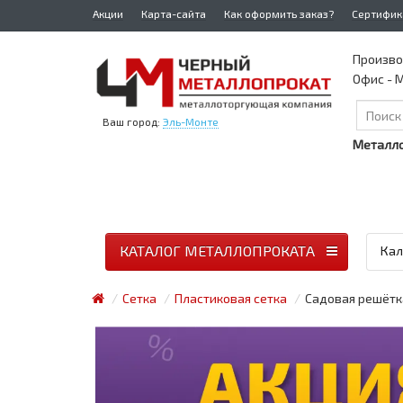
Акции
Карта-сайта
Как оформить заказ?
Сертифик
Произво
Офис - М
Ваш город:
Эль-Монте
Металло
КАТАЛОГ МЕТАЛЛОПРОКАТА
Кал
Сетка
Пластиковая сетка
Садовая решётка