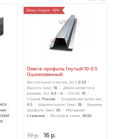
Ваша скидка: -18%
Омега-профиль Гнутый 10-0.5
Омега-пр
Оцинкованный
Полиэст
Вес погонного метра, (кг):
0.33
Вес погонно
Высота, (мм):
10
Длина режется в
Высота, (мм
размер, (м):
0,5 - 4
Отгиб:
10
размер, (м)
Страна:
Россия
Толщина металла, мм.:
Страна:
Рос
 МСК
0.5
Ширина полок, (мм):
18
Ширина
0.5
Ширин
ная
профиля, (мм):
30
Материал:
профиля, (м
СКИЙ
Стальной
Метров в тонне:
3030
Стальной
88
19 р.
16 р.
35 р.