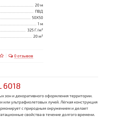
20 м
ПВД
50Х50
1 м
325 Г/м²
20 м²
0 отзывов
 6018
х зон и декоративного оформления территории.
и или ультрафиолетовых лучей. Лёгкая конструкция
гармонирует с природным окружением и делает
атационные свойства в течение долгого времени.