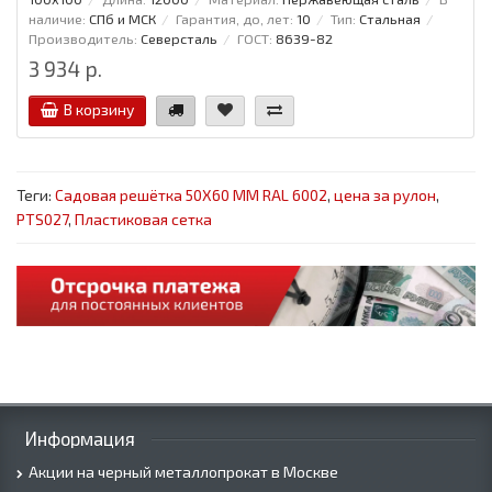
наличие:
СПб и МСК
Гарантия, до, лет:
10
Тип:
Стальная
Производитель:
Северсталь
ГОСТ:
8639-82
3 934 р.
В корзину
Теги:
Садовая решётка 50Х60 ММ RAL 6002
,
цена за рулон
,
PTS027
,
Пластиковая сетка
Информация
Акции на черный металлопрокат в Москве