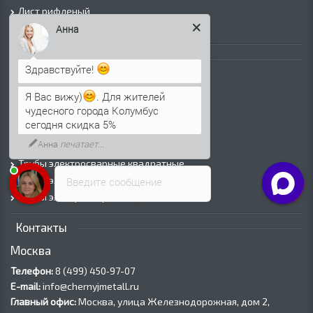
Лист рифленый
Лист оцинкованный
Анна
Трубы
Здравствуйте!
Трубы горячедеформированные
Я Вас вижу)
. Для жителей
Труба холоднодеформированная
чудесного города Колумбус
Трубы ВГП (Водогазопроводные)
сегодня скидка 5%
Трубы ВГП оцинкованные
Анна
печатает...
Трубы электросварные круглые
Трубы электросварные квадратные
Трубы электросварные прямоугольные
Введите сообщение
Трубы электросварные оцинкованные
Контакты
Москва
Телефон:
8 (499) 450‑97-07
E-mail:
info@chernyjmetall.ru
Главный офис:
Москва, улица Железнодорожная, дом 2,