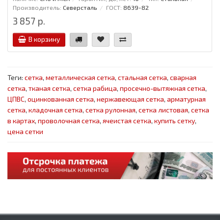
Производитель:
Северсталь
ГОСТ:
8639-82
3 857 р.
В корзину
Теги:
сетка
,
металлическая сетка
,
стальная сетка
,
сварная
сетка
,
тканая сетка
,
сетка рабица
,
просечно-вытяжная сетка
,
ЦПВС
,
оцинкованная сетка
,
нержавеющая сетка
,
арматурная
сетка
,
кладочная сетка
,
сетка рулонная
,
сетка листовая
,
сетка
в картах
,
проволочная сетка
,
ячеистая сетка
,
купить сетку
,
цена сетки