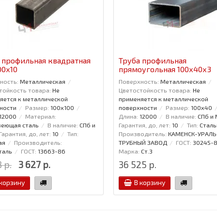
 профильная квадратная
Труба профильная
00x10
прямоугольная 100x40x3
ность:
Металлическая
Поверхность:
Металлическая
тойкость товара:
Не
Цветостойкость товара:
Не
яется к металлической
применяется к металлической
ности
Размер:
100x100
поверхности
Размер:
100x40
12000
Материал:
Длина:
12000
В наличие:
СПб и
еющая сталь
В наличие:
СПб и
Гарантия, до, лет:
10
Тип:
Сталь
Гарантия, до, лет:
10
Тип:
Производитель:
КАМЕНСК-УРАЛЬ
ая
Производитель:
ТРУБНЫЙ ЗАВОД
ГОСТ:
30245-
таль
ГОСТ:
13663-86
Марка:
Ст.3
 р.
3 627 р.
36 525 р.
 корзину
В корзину