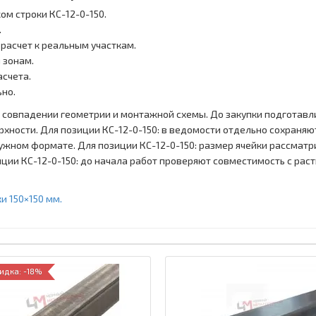
м строки КС-12-0-150.
.
 расчет к реальным участкам.
 зонам.
асчета.
ьно.
ри совпадении геометрии и монтажной схемы. До закупки подготавл
хности. Для позиции КС-12-0-150: в ведомости отдельно сохраняют
жном формате. Для позиции КС-12-0-150: размер ячейки рассматри
иции КС-12-0-150: до начала работ проверяют совместимость с ра
и 150×150 мм.
идка: -18%