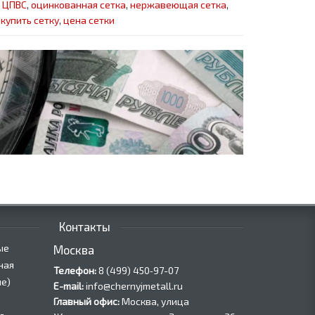
,
ЦПВС
,
оцинкованная сетка
,
нержавеющая сетка
,
,
купить сетку
,
цена сетки
Контакты
ые
Москва
ная
Телефон:
8 (499) 450‑97-07
е)
E-mail:
info@chernyjmetall.ru
Главный офис:
Москва, улица