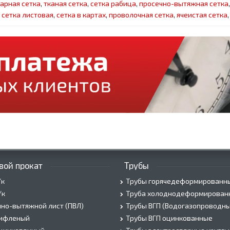
арная сетка
,
тканая сетка
,
сетка рабица
,
просечно-вытяжная сетка
,
сетка листовая
,
сетка в картах
,
проволочная сетка
,
ячеистая сетка
вой прокат
Трубы
/к
Трубы горячедеформированн
/к
Труба холоднодеформирован
но-вытяжной лист (ПВЛ)
Трубы ВГП (Водогазопроводны
рифленый
Трубы ВГП оцинкованные