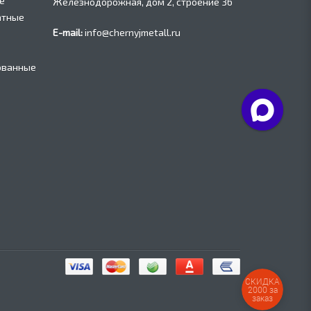
е
Железнодорожная, дом 2, строение 36
атные
E-mail:
info@chernyjmetall.ru
ованные
СКИДКА
2000 за
заказ