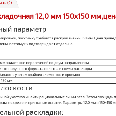
ывы (0)
кладочная 12,0 мм 150х150 мм,цен
тный параметр
лировкой, поскольку требуется раскрой ячейки 150 мм. Цена прив
плены, поэтому их подтверждают отдельно.
:
0 мм задает шаг пересечений по двум направлениям
сит от наружного формата полотна и схемы раскладки
бирают с учетом крайних элементов и проемов
 150 мм
плоскости
линой участков и найти рациональные линии реза. Затем площадь 
ы, подрезки и пригодные остатки. Параметры 12,0 мм и 150×150 м
ельной раскладки: