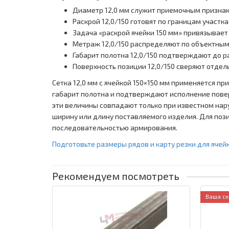
Диаметр 12,0 мм служит приемочным признако
Раскрой 12,0/150 готовят по границам участка
Задача «раскрой ячейки 150 мм» привязывает
Метраж 12,0/150 распределяют по объектным
Габарит полотна 12,0/150 подтверждают до р
Поверхность позиции 12,0/150 сверяют отдел
Сетка 12,0 мм с ячейкой 150×150 мм применяется п
габарит полотна и подтверждают исполнение повер
эти величины совпадают только при известном нару
ширину или длину поставляемого изделия. Для поз
последовательностью армирования.
Подготовьте размеры рядов и карту резки для ячейк
Рекомендуем посмотреть
Ваша ск