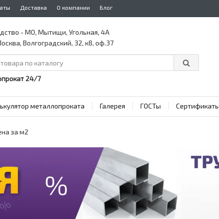
аты
Доставка
О компании
Блог
дство - МО, Мытищи, Угольная, 4А
осква, Волгоградский, 32, к8, оф.37
прокат 24/7
ькулятор металлопроката
Галерея
ГОСТы
Сертификат
ена за м2