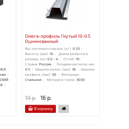
Омега-профиль Гнутый 10-0.5
Омега-пр
Оцинкованный
Полиэст
Вес погонного метра, (кг):
0.33
Вес погонно
Высота, (мм):
10
Длина режется в
Высота, (мм
размер, (м):
0,5 - 4
Отгиб:
10
размер, (м)
Страна:
Россия
Толщина металла, мм.:
Страна:
Рос
 МСК
0.5
Ширина полок, (мм):
18
Ширина
0.5
Ширин
ная
профиля, (мм):
30
Материал:
профиля, (м
СКИЙ
Стальной
Метров в тонне:
3030
Стальной
88
19 р.
16 р.
35 р.
В корзину
В кор