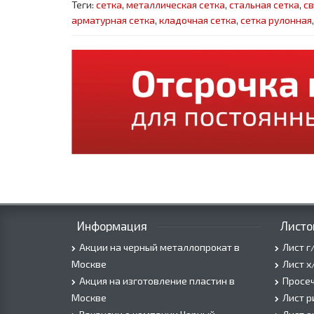
Теги:
сетка
,
металлическая сетка
,
стальная сетка
,
св
арматурная сетка
,
кладочная сетка
,
сетка рулонная
Информация
Листо
Акции на черный металлопрокат в
Лист г
Москве
Лист х
Акция на изготовление пластин в
Просеч
Москве
Лист 