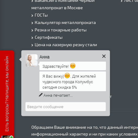
Вакансии о компании Черный
Лист 
металлопрокат в Москве
ГОСТы
Калькулятор металлопроката
Резка и токарные работы
Сертификаты
Цена на лазерную резку стали
Цена на плазменую резку стали
Анна
Есть вопросы? Напишите, мы онлайн
Цена на резку газом или болгаркой
Здравствуйте!
О Компании
Информация о доставке
Я Вас вижу)
. Для жителей
чудесного города Колумбус
Политика безопасности
сегодня скидка 5%
Контакты
Анна
печатает...
Прайс лист на черный металлопрокат
в Москве
Обращаем Ваше внимание на то, что данный интерн
информационный характер и ни при каких условиях