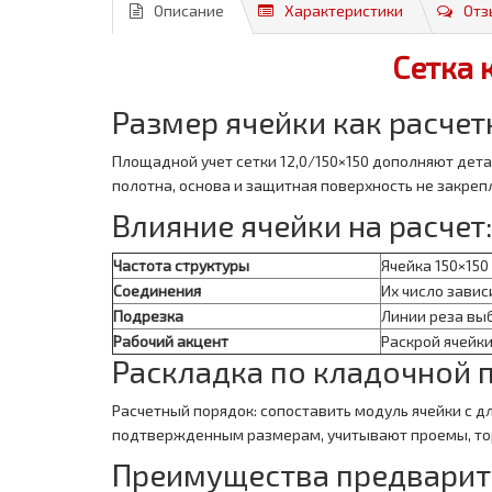
Описание
Характеристики
Отз
Сетка 
Размер ячейки как расче
Площадной учет сетки 12,0/150×150 дополняют дета
полотна, основа и защитная поверхность не закре
Влияние ячейки на расчет
Частота структуры
Ячейка 150×15
Соединения
Их число зави
Подрезка
Линии реза вы
Рабочий акцент
Раскрой ячейки
Раскладка по кладочной 
Расчетный порядок: сопоставить модуль ячейки с д
подтвержденным размерам, учитывают проемы, торц
Преимущества предварит